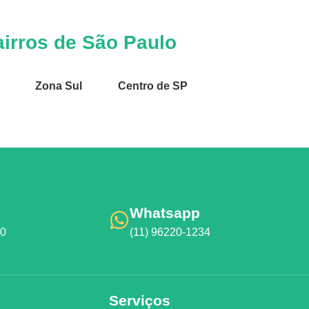
irros de São Paulo
Zona Sul
Centro de SP
Whatsapp
00
(11) 96220-1234
Serviços