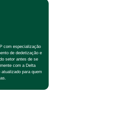
P com especialização
ento de dedetização e
o setor antes de se
vamente com a Delta
o atualizado para quem
as.