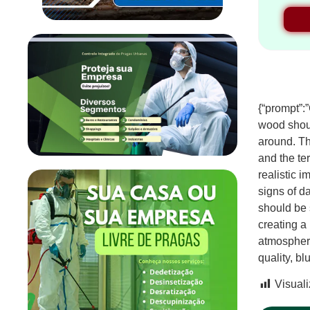
{“prompt”:
wood shoul
around. Th
and the te
realistic 
signs of d
should be 
creating a
atmosphere
quality, bl
Visual