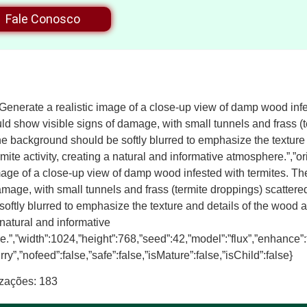
Fale Conosco
”Generate a realistic image of a close-up view of damp wood infe
d show visible signs of damage, with small tunnels and frass (t
e background should be softly blurred to emphasize the texture
rmite activity, creating a natural and informative atmosphere.”,”
image of a close-up view of damp wood infested with termites. T
amage, with small tunnels and frass (termite droppings) scatte
softly blurred to emphasize the texture and details of the wood an
 natural and informative
.”,”width”:1024,”height”:768,”seed”:42,”model”:”flux”,”enhance”:
urry”,”nofeed”:false,”safe”:false,”isMature”:false,”isChild”:false}
izações:
183