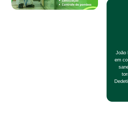
João 
em co
sane
to
Dedeti