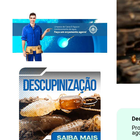
De
Pr
ago