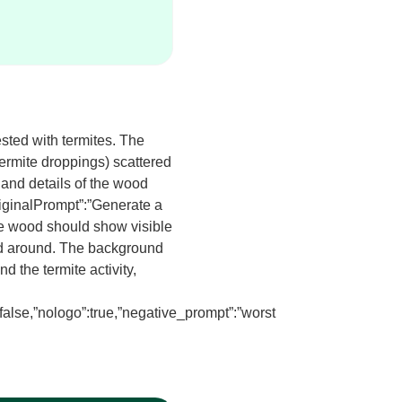
sted with termites. The
ermite droppings) scattered
 and details of the wood
originalPrompt”:”Generate a
he wood should show visible
red around. The background
d the termite activity,
false,”nologo”:true,”negative_prompt”:”worst