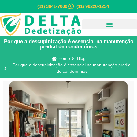
(11) 3641-7000
(11) 96220-1234
Por que a descupinização é essencial na manutenção
predial de condomínios
Home
Blog
Por que a descupinização é essencial na manutenção predial
de condomínios