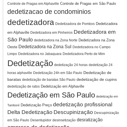
Controle de Pragas em São Paulo
Controle de Pragas em Alphaville
dedetizacao de condominios
dedetizadora
Dedetizadora
Dedetizadora de Pombos
Dedetizadora em
em Alphaville
Dedetizadora em Pinheiros
São Paulo
Dedetizadora na Zona
dedetizadora na Zona Norte
Dedetizadora na Zona Sul
Oeste
Dedetizadora no Campo
Limpo
Dedetizadora no Jabaquara
Dedetizadora Perto de Mim
Dedetização
dedetização 24 horas
dedetização 24
Dedetização de
horas alphaville
Dedetização 24h em São Paulo
baratas
dedetização de cupins
dedetização de baratas São Paulo
Dedetização em Alphaville
dedetização de ratos
Dedetização em São Paulo
dedetização em
dedetização profissional
Dedetização Preço
Tamboré
Delta Dedetização
Descupinização
Descupinização
desratização
em São Paulo
Desentupidor
desinsetização