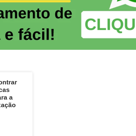
ntrar
cas
ara a
zação