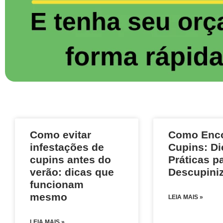
Como evitar
Como Enco
infestações de
Cupins: Di
cupins antes do
Práticas p
verão: dicas que
Descupini
funcionam
mesmo
LEIA MAIS »
LEIA MAIS »