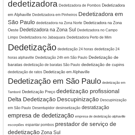
dedetizadora
Dedetizadora
Dedetizadora de Pombos
Dedetizadora em
em Alphaville
Dedetizadora em Pinheiros
São Paulo
Dedetizadora na Zona
dedetizadora na Zona Norte
Dedetizadora na Zona Sul
Oeste
Dedetizadora no Campo
Limpo
Dedetizadora no Jabaquara
Dedetizadora Perto de Mim
Dedetização
dedetização 24 horas
dedetização 24
Dedetização de
horas alphaville
Dedetização 24h em São Paulo
baratas
dedetização de cupins
dedetização de baratas São Paulo
Dedetização em Alphaville
dedetização de ratos
Dedetização em São Paulo
dedetização em
dedetização profissional
Dedetização Preço
Tamboré
Delta Dedetização
Descupinização
Descupinização
desratização
em São Paulo
Desentupidor
desinsetização
empresa de dedetização
empresa de dedetização alphaville
prestador de serviço de
espantar pombos
escorpiões
dedetização
Zona Sul