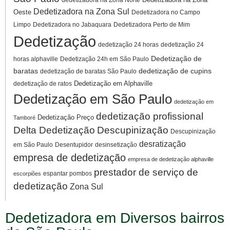
Dedetizadora na Zona Sul
Oeste
Dedetizadora no Campo
Limpo
Dedetizadora no Jabaquara
Dedetizadora Perto de Mim
Dedetização
dedetização 24 horas
dedetização 24
Dedetização de
horas alphaville
Dedetização 24h em São Paulo
baratas
dedetização de cupins
dedetização de baratas São Paulo
Dedetização em Alphaville
dedetização de ratos
Dedetização em São Paulo
dedetização em
dedetização profissional
Dedetização Preço
Tamboré
Delta Dedetização
Descupinização
Descupinização
desratização
em São Paulo
Desentupidor
desinsetização
empresa de dedetização
empresa de dedetização alphaville
prestador de serviço de
espantar pombos
escorpiões
dedetização
Zona Sul
Dedetizadora em Diversos bairros