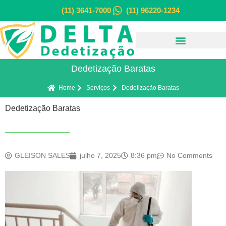
(11) 3641-7000
(11) 96220-1234
Dedetização Baratas
Home
Serviços
Dedetização Baratas
Dedetização Baratas
GLEISON SALES
julho 7, 2025
8:36 pm
No Comments