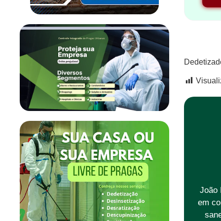
Dedetizad
Visual
João 
em co
sane