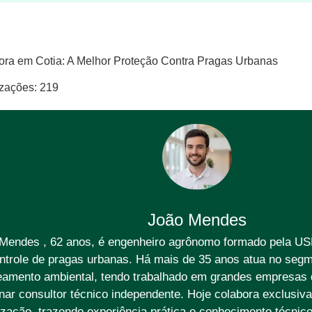
ora em Cotia: A Melhor Proteção Contra Pragas Urbanas
izações:
219
João Mendes
Mendes , 62 anos, é engenheiro agrônomo formado pela US
ntrole de pragas urbanas. Há mais de 35 anos atua no segm
amento ambiental, tendo trabalhado em grandes empresas d
rnar consultor técnico independente. Hoje colabora exclusi
zação, trazendo experiência prática e conhecimento técnic