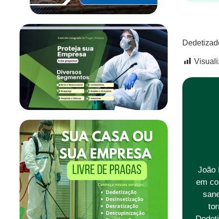
Dedetizad
Visual
João 
em co
sane
to
Dedeti