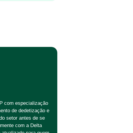
P com especialização
ento de dedetização e
o setor antes de se
vamente com a Delta
o atualizado para quem