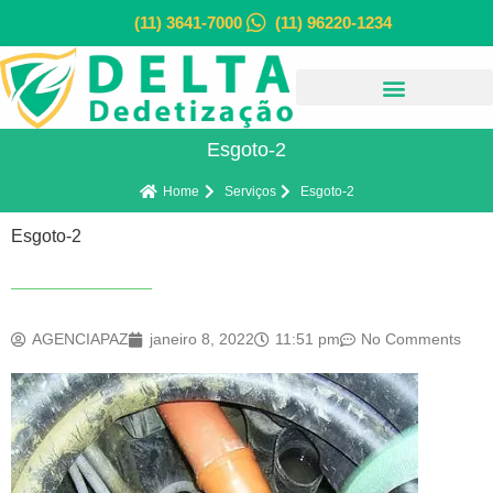
(11) 3641-7000
(11) 96220-1234
Esgoto-2
Home
Serviços
Esgoto-2
Esgoto-2
AGENCIAPAZ
janeiro 8, 2022
11:51 pm
No Comments