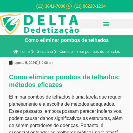
(11) 3641-7000
(11) 96220-1234
Como eliminar pombos de telhados
Home
Glossário
Como eliminar pombos de telhados
agosto 5, 2024
9:00 pm
Como eliminar pombos de telhados:
métodos eficazes
Eliminar pombos de telhados é uma tarefa que requer
planejamento e a escolha de métodos adequados.
Esses pássaros, embora possam parecer inofensivos,
podem causar danos significativos às estruturas, além
de serem portadores de doenças. Portanto, é
essencial entender as melhores práticas para afastá-