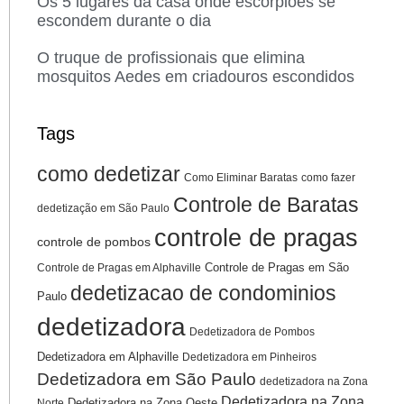
Os 5 lugares da casa onde escorpiões se
escondem durante o dia
O truque de profissionais que elimina
mosquitos Aedes em criadouros escondidos
Tags
como dedetizar
Como Eliminar Baratas
como fazer
Controle de Baratas
dedetização em São Paulo
controle de pragas
controle de pombos
Controle de Pragas em São
Controle de Pragas em Alphaville
dedetizacao de condominios
Paulo
dedetizadora
Dedetizadora de Pombos
Dedetizadora em Alphaville
Dedetizadora em Pinheiros
Dedetizadora em São Paulo
dedetizadora na Zona
Dedetizadora na Zona
Dedetizadora na Zona Oeste
Norte