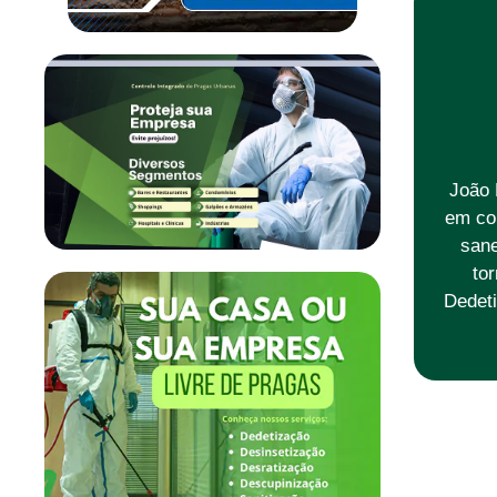
João 
em co
sane
to
Dedeti