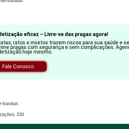
etização eficaz – Livre-se das pragas agora!
atas, ratos e insetos trazem riscos para sua saúde e s
imine pragas com segurança e sem complicações. Agen
detização hoje mesmo.
Fale Conosco
e-baratas
izações:
330