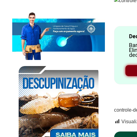
Ded
Bar
El
de
controle-d
Visual