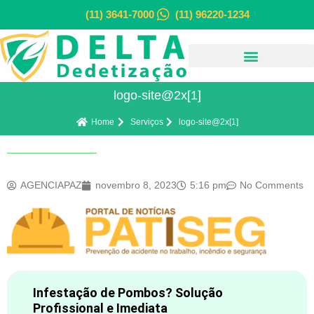
(11) 3641-7000
(11) 96220-1234
logo-site@2x[1]
Home
Serviços
logo-site@2x[1]
AGENCIAPAZ
novembro 8, 2023
5:16 pm
No Comments
Infestação de Pombos? Solução
Profissional e Imediata