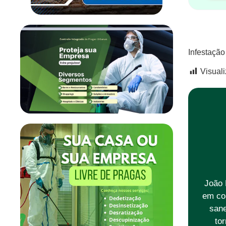
Infestaçã
Visual
João 
em co
sane
to