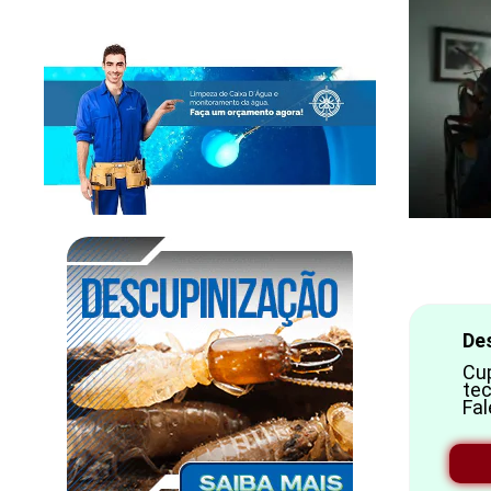
De
Cup
tec
Fal