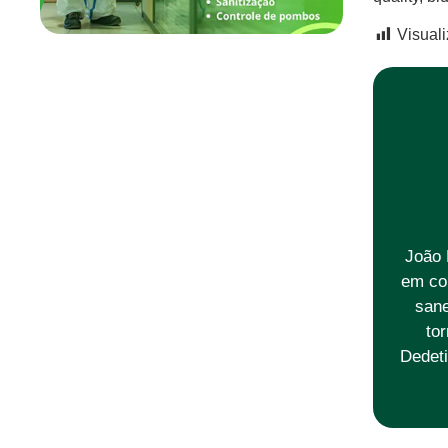
Visual
João 
em co
sane
to
Dedeti