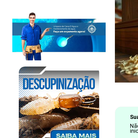
Su
Nã
ini