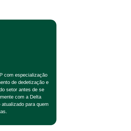
P com especialização
ento de dedetização e
o setor antes de se
vamente com a Delta
o atualizado para quem
as.