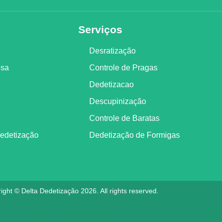
Serviços
Desratização
esa
Controle de Pragas
Dedetizacao
Descupinização
Controle de Baratas
Dedetização
Dedetização de Formigas
ight © Delta Dedetização 2026. All rights reserved.
Feito por
AGENCIAPAZ