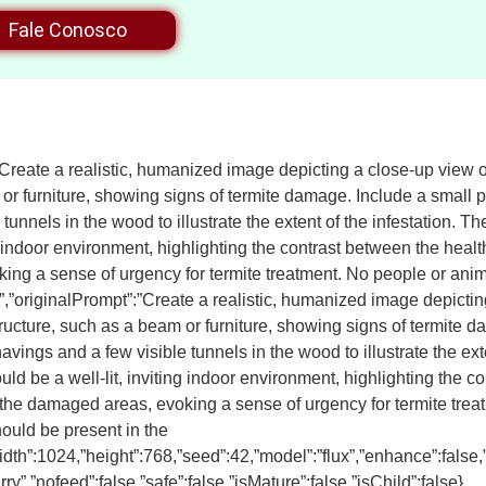
Fale Conosco
”Create a realistic, humanized image depicting a close-up view 
or furniture, showing signs of termite damage. Include a small 
 tunnels in the wood to illustrate the extent of the infestation. T
ing indoor environment, highlighting the contrast between the h
king a sense of urgency for termite treatment. No people or ani
”,”originalPrompt”:”Create a realistic, humanized image depictin
ucture, such as a beam or furniture, showing signs of termite d
vings and a few visible tunnels in the wood to illustrate the exte
uld be a well-lit, inviting indoor environment, highlighting the 
he damaged areas, evoking a sense of urgency for termite trea
ould be present in the
idth”:1024,”height”:768,”seed”:42,”model”:”flux”,”enhance”:false
urry”,”nofeed”:false,”safe”:false,”isMature”:false,”isChild”:false}