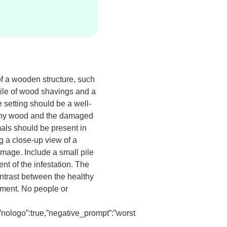
of a wooden structure, such
pile of wood shavings and a
he setting should be a well-
ealthy wood and the damaged
mals should be present in
g a close-up view of a
amage. Include a small pile
nt of the infestation. The
contrast between the healthy
tment. No people or
,”nologo”:true,”negative_prompt”:”worst