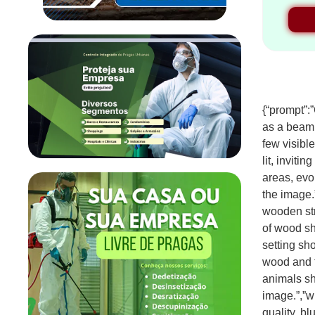
{“prompt”:
as a beam 
few visible
lit, invit
areas, evo
the image.
wooden str
of wood sha
setting sho
wood and t
animals sh
image.”,”w
quality, bl