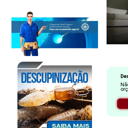
Ded
Não
orç