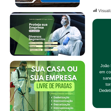
Visual
João 
em co
sane
to
Dedeti