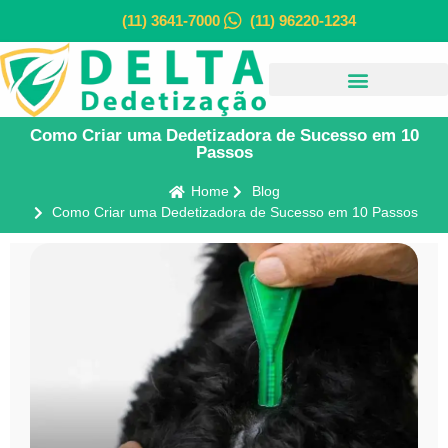
(11) 3641-7000
(11) 96220-1234
Como Criar uma Dedetizadora de Sucesso em 10
Passos
Home
Blog
Como Criar uma Dedetizadora de Sucesso em 10 Passos