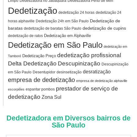
Limpo
Dedetizadora no Jabaquara
Dedetizadora Perto de Mim
Dedetização
dedetização 24 horas
dedetização 24
Dedetização de
horas alphaville
Dedetização 24h em São Paulo
baratas
dedetização de cupins
dedetização de baratas São Paulo
Dedetização em Alphaville
dedetização de ratos
Dedetização em São Paulo
dedetização em
dedetização profissional
Dedetização Preço
Tamboré
Delta Dedetização
Descupinização
Descupinização
desratização
em São Paulo
Desentupidor
desinsetização
empresa de dedetização
empresa de dedetização alphaville
prestador de serviço de
espantar pombos
escorpiões
dedetização
Zona Sul
Dedetizadora em Diversos bairros de
São Paulo