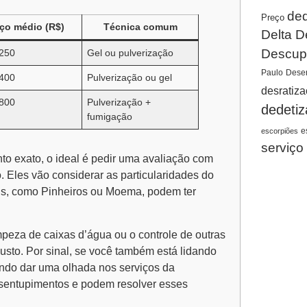
ded
Preço
ço médio (R$)
Técnica comum
Delta D
Descup
 250
Gel ou pulverização
Paulo
Desen
 400
Pulverização ou gel
desratiz
 800
Pulverização +
dedeti
fumigação
e
escorpiões
serviço
o exato, o ideal é pedir uma avaliação com
Eles vão considerar as particularidades do
ais, como Pinheiros ou Moema, podem ter
mpeza de caixas d’água ou o controle de outras
usto. Por sinal, se você também está lidando
ndo dar uma olhada nos serviços da
sentupimentos e podem resolver esses