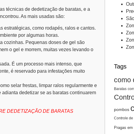
Out
s técnicas de dedetização de baratas, e a
Pre
ncontrou. As mais usadas são:
São
Zon
s estratégicas, como rodapés, ralos e cantos.
Zon
ambiente por algumas horas.
Zon
ara cozinhas. Pequenas doses de gel são
Zon
mem o gel e morrem, muitas vezes levando o
sada. É um processo mais intenso, que
Tags
ente, é reservado para infestações muito
como 
mo selar frestas, limpar ralos regularmente e
Baratas
com
e adianta dedetizar se as baratas continuarem
Contro
pombos
RE DEDETIZAÇÃO DE BARATAS
Controle de
Pragas em 