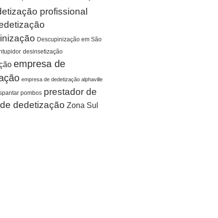
etização profissional
edetização
inização
Descupinização em São
tupidor
desinsetização
empresa de
ação
zação
empresa de dedetização alphaville
prestador de
spantar pombos
 de dedetização
Zona Sul