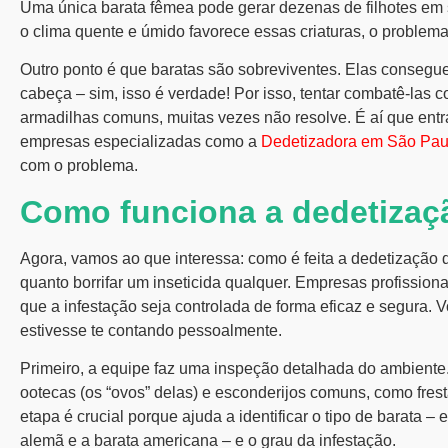
Uma única barata fêmea pode gerar dezenas de filhotes e
o clima quente e úmido favorece essas criaturas, o problem
Outro ponto é que baratas são sobreviventes. Elas conseg
cabeça – sim, isso é verdade! Por isso, tentar combatê-las
armadilhas comuns, muitas vezes não resolve. É aí que entra 
empresas especializadas como a
Dedetizadora em São Pau
com o problema.
Como funciona a dedetizaç
Agora, vamos ao que interessa: como é feita a dedetização 
quanto borrifar um inseticida qualquer. Empresas profission
que a infestação seja controlada de forma eficaz e segura. 
estivesse te contando pessoalmente.
Primeiro, a equipe faz uma inspeção detalhada do ambiente.
ootecas (os “ovos” delas) e esconderijos comuns, como frest
etapa é crucial porque ajuda a identificar o tipo de barata
alemã e a barata americana – e o grau da infestação.