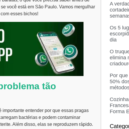
A verda
te se você está em São Paulo. Vamos mergulhar
cortadei
 com esses bichos!
semana
Os 5 lu
escorpi
dia
O truque
elimina
criadou
Por que
50% dos
problema tão
métodos
Cozinha
Frances
 é importante entender por que essas pragas
Forma E
 carregam bactérias e podem contaminar
rite. Além disso, elas se reproduzem rápido.
Catego