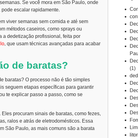
m semanas. Se você mora em São Paulo, onde
Con
a pode escalar rapidamente.
con
uem viver semanas sem comida e até sem
Ded
 com métodos caseiros, como sprays ou
Ded
a dedetização profissional, feita por
Ded
lo
, que usam técnicas avançadas para acabar
Ded
Pau
Ded
ão de baratas?
(1)
ded
de baratas? O processo não é tão simples
Ded
ais seguem etapas específicas para garantir
Ded
Vou te explicar passo a passo, como se
Des
Des
Des
 Eles procuram sinais de baratas, como fezes,
For
as, ralos e atrás de eletrodomésticos. Essa
Lim
 – em São Paulo, as mais comuns são a barata
lito