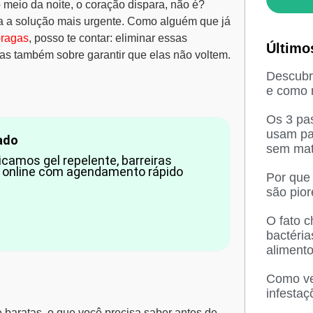
meio da noite, o coração dispara, não é?
a a solução mais urgente. Como alguém que já
pragas
, posso te contar: eliminar essas
Último
as também sobre garantir que elas não voltem.
Descubra
e como n
Os 3 pas
usam pa
ado
sem mat
camos gel repelente, barreiras
to online com agendamento rápido
Por que
são pio
O fato 
bactéri
aliment
Como ved
infesta
e baratas, o que você precisa saber antes de