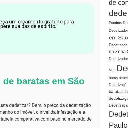
de co
dede
eça um orçamento gratuito para
De
Pombos
ere sua paz de espírito.
Dedetizador
em São
Dedetizado
na Zona 
Dedetizado
De
Mim
horas
dedet
 de baratas em São
Dedetizaçã
baratas
de
dedetizaç
sta dedetizar? Bem, o preço da dedetização
Dedetizaçã
Dedet
manho do imóvel, o nível da infestação e a
ma tabela comparativa com base no mercado de
Paulo