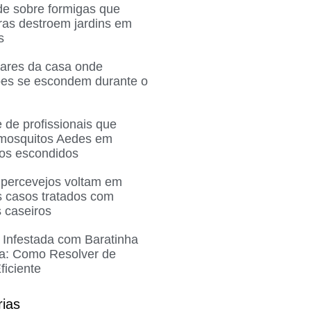
de sobre formigas que
ras destroem jardins em
s
gares da casa onde
ões se escondem durante o
 de profissionais que
 mosquitos Aedes em
ros escondidos
 percevejos voltam em
 casos tratados com
 caseiros
 Infestada com Baratinha
a: Como Resolver de
ficiente
rias