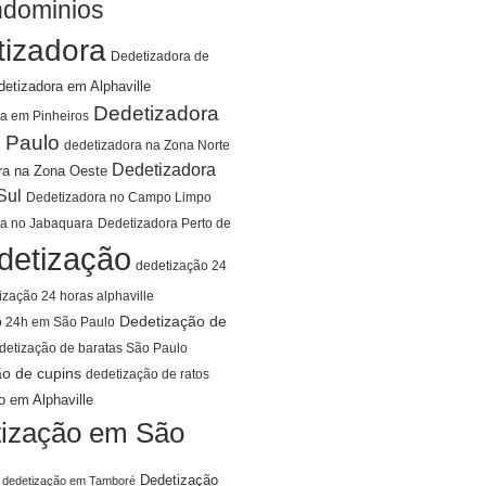
ndominios
tizadora
Dedetizadora de
detizadora em Alphaville
Dedetizadora
a em Pinheiros
 Paulo
dedetizadora na Zona Norte
Dedetizadora
ra na Zona Oeste
Sul
Dedetizadora no Campo Limpo
ra no Jabaquara
Dedetizadora Perto de
detização
dedetização 24
ização 24 horas alphaville
Dedetização de
o 24h em São Paulo
detização de baratas São Paulo
ão de cupins
dedetização de ratos
o em Alphaville
ização em São
Dedetização
dedetização em Tamboré