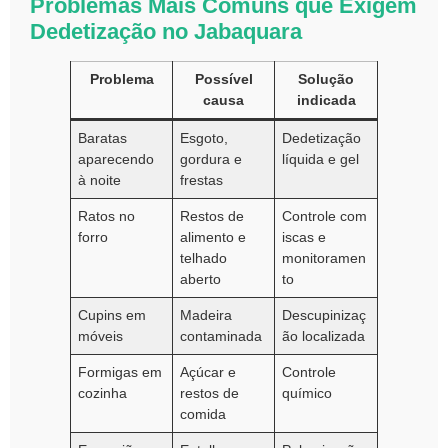
Problemas Mais Comuns que Exigem
Dedetização no Jabaquara
Problema
Possível
Solução
causa
indicada
Baratas
Esgoto,
Dedetização
aparecendo
gordura e
líquida e gel
à noite
frestas
Ratos no
Restos de
Controle com
forro
alimento e
iscas e
telhado
monitoramen
aberto
to
Cupins em
Madeira
Descupinizaç
móveis
contaminada
ão localizada
Formigas em
Açúcar e
Controle
cozinha
restos de
químico
comida