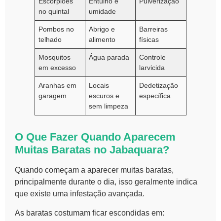
Escorpiões
Entulho e
Pulverização
no quintal
umidade
Pombos no
Abrigo e
Barreiras
telhado
alimento
físicas
Mosquitos
Água parada
Controle
em excesso
larvicida
Aranhas em
Locais
Dedetização
garagem
escuros e
específica
sem limpeza
O Que Fazer Quando Aparecem
Muitas Baratas no Jabaquara?
Quando começam a aparecer muitas baratas,
principalmente durante o dia, isso geralmente indica
que existe uma infestação avançada.
As baratas costumam ficar escondidas em: