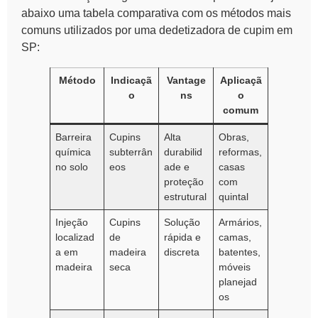
abaixo uma tabela comparativa com os métodos mais
comuns utilizados por uma dedetizadora de cupim em
SP:
Método
Indicaçã
Vantage
Aplicaçã
o
ns
o
comum
Barreira
Cupins
Alta
Obras,
química
subterrân
durabilid
reformas,
no solo
eos
ade e
casas
proteção
com
estrutural
quintal
Injeção
Cupins
Solução
Armários,
localizad
de
rápida e
camas,
a em
madeira
discreta
batentes,
madeira
seca
móveis
planejad
os