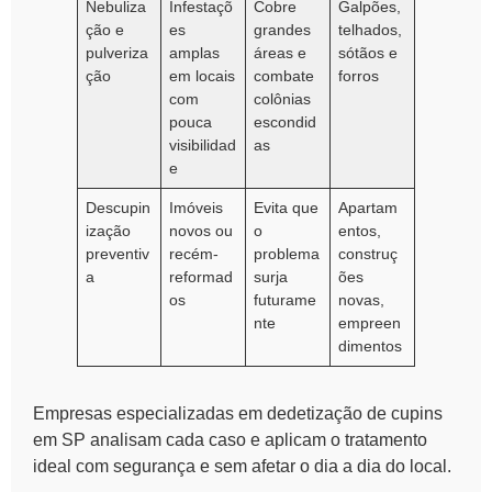
Nebuliza
Infestaçõ
Cobre
Galpões,
ção e
es
grandes
telhados,
pulveriza
amplas
áreas e
sótãos e
ção
em locais
combate
forros
com
colônias
pouca
escondid
visibilidad
as
e
Descupin
Imóveis
Evita que
Apartam
ização
novos ou
o
entos,
preventiv
recém-
problema
construç
a
reformad
surja
ões
os
futurame
novas,
nte
empreen
dimentos
Empresas especializadas em dedetização de cupins
em SP analisam cada caso e aplicam o tratamento
ideal com segurança e sem afetar o dia a dia do local.