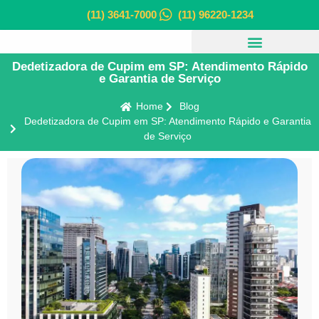
(11) 3641-7000
(11) 96220-1234
Dedetizadora de Cupim em SP: Atendimento Rápido
e Garantia de Serviço
Home
Blog
Dedetizadora de Cupim em SP: Atendimento Rápido e Garantia
de Serviço