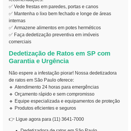
✅
Vede frestas
em paredes, portas e canos
✅
Mantenha o lixo bem fechado
e longe de áreas
internas
✅
Armazene alimentos
em potes herméticos
✅
Faça dedetização preventiva
em imóveis
comerciais
Dedetização de Ratos em SP com
Garantia e Urgência
Não espere a infestação piorar! Nossa
dedetizadora
de ratos em São Paulo
oferece:
🔹
Atendimento 24 horas
para emergências
🔹
Orçamento rápido e sem compromisso
🔹
Equipe especializada e equipamentos de proteção
🔹
Produtos eficientes e seguros
👉 Ligue agora para (11)
3641-7000
Dedetizadora de ratos em
São Paulo