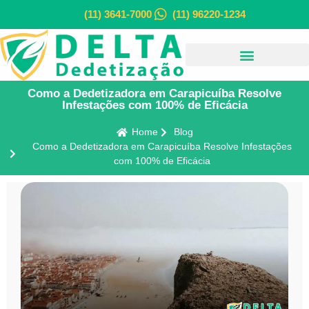
(11) 3641-7000
(11) 96220-1234
Como a Dedetizadora em Carapicuíba Resolve
Infestações com 100% de Eficácia
Home
Blog
Como a Dedetizadora em Carapicuíba Resolve Infestações
com 100% de Eficácia