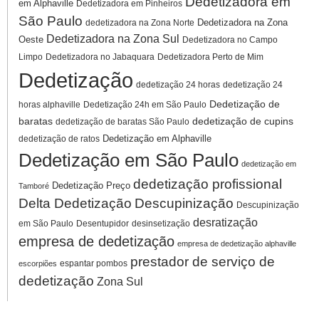
Dedetizadora em
em Alphaville
Dedetizadora em Pinheiros
São Paulo
Dedetizadora na Zona
dedetizadora na Zona Norte
Dedetizadora na Zona Sul
Oeste
Dedetizadora no Campo
Limpo
Dedetizadora no Jabaquara
Dedetizadora Perto de Mim
Dedetização
dedetização 24 horas
dedetização 24
Dedetização de
horas alphaville
Dedetização 24h em São Paulo
baratas
dedetização de cupins
dedetização de baratas São Paulo
Dedetização em Alphaville
dedetização de ratos
Dedetização em São Paulo
dedetização em
dedetização profissional
Dedetização Preço
Tamboré
Delta Dedetização
Descupinização
Descupinização
desratização
em São Paulo
Desentupidor
desinsetização
empresa de dedetização
empresa de dedetização alphaville
prestador de serviço de
espantar pombos
escorpiões
dedetização
Zona Sul