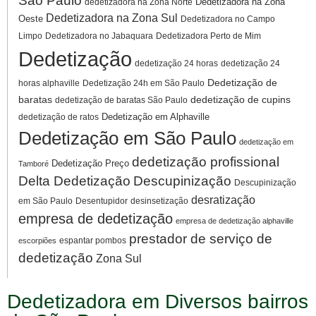
São Paulo
Dedetizadora na Zona
dedetizadora na Zona Norte
Dedetizadora na Zona Sul
Oeste
Dedetizadora no Campo
Limpo
Dedetizadora no Jabaquara
Dedetizadora Perto de Mim
Dedetização
dedetização 24 horas
dedetização 24
Dedetização de
horas alphaville
Dedetização 24h em São Paulo
baratas
dedetização de cupins
dedetização de baratas São Paulo
Dedetização em Alphaville
dedetização de ratos
Dedetização em São Paulo
dedetização em
dedetização profissional
Dedetização Preço
Tamboré
Delta Dedetização
Descupinização
Descupinização
desratização
em São Paulo
Desentupidor
desinsetização
empresa de dedetização
empresa de dedetização alphaville
prestador de serviço de
espantar pombos
escorpiões
dedetização
Zona Sul
Dedetizadora em Diversos bairros