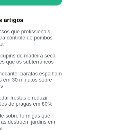
s artigos
sos que profissionais
ra controle de pombos
ar
 cupins de madeira seca
res que os subterrâneos
chocante: baratas espalham
as em 30 minutos sobre
os
ar frestas e reduzir
ções de pragas em 80%
de sobre formigas que
ras destroem jardins em
s