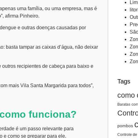
Lim
 apenas uma família, ou uma empresa, mas é
lito
, afirma Pinheiro.
Out
Pre
à dengue e outras doenças causadas por
São
Zon
Zon
o: basta tampar as caixas d’água, não deixar
Zon
Zon
 e outros recipientes de cabeça para baixo e
Tags
com mais Vila Santa Margarida para todos”,
como 
Baratas
com
 como funciona?
Contro
pombos
rdade é um passo relevante para
Controle de
o e como se preparar para ele.