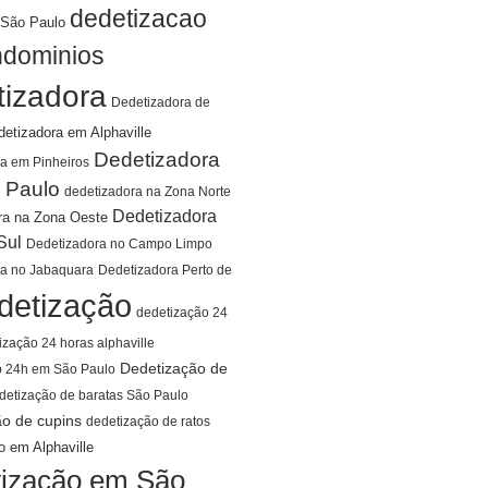
dedetizacao
São Paulo
ndominios
tizadora
Dedetizadora de
detizadora em Alphaville
Dedetizadora
a em Pinheiros
 Paulo
dedetizadora na Zona Norte
Dedetizadora
ra na Zona Oeste
Sul
Dedetizadora no Campo Limpo
ra no Jabaquara
Dedetizadora Perto de
detização
dedetização 24
ização 24 horas alphaville
Dedetização de
o 24h em São Paulo
detização de baratas São Paulo
ão de cupins
dedetização de ratos
o em Alphaville
ização em São