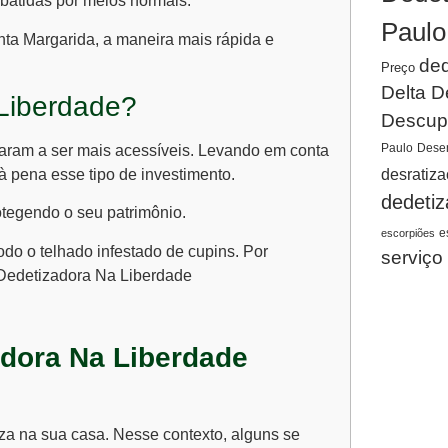
atidas por meios normais.
Paulo
ta Margarida, a maneira mais rápida e
ded
Preço
Delta D
 Liberdade?
Descup
Paulo
Desen
aram a ser mais acessíveis. Levando em conta
desratiz
à pena esse tipo de investimento.
dedeti
otegendo o seu patrimônio.
e
escorpiões
todo o telhado infestado de cupins. Por
serviço
edetizadora Na Liberdade
adora Na Liberdade
za na sua casa. Nesse contexto, alguns se