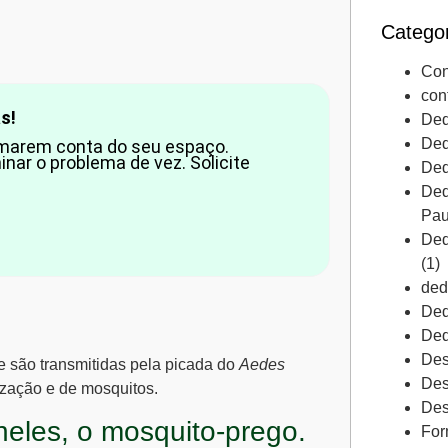
Catego
Con
con
s!
Ded
Ded
tomarem conta do seu espaço.
nar o problema de vez. Solicite
Ded
Ded
Pau
Ded
(1)
ded
Ded
Ded
Des
e são transmitidas pela picada do
Aedes
Des
ização e de mosquitos.
Des
heles, o mosquito-prego.
For