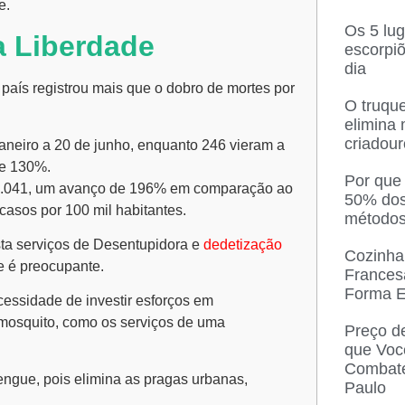
e.
Os 5 lu
a Liberdade
escorpi
dia
país registrou mais que o dobro de mortes por
O truque
elimina
criadou
neiro a 20 de junho, enquanto 246 vieram a
de 130%.
Por que
43.041, um avanço de 196% em comparação ao
50% dos
casos por 100 mil habitantes.
métodos
sta serviços de Desentupidora e
dedetização
Cozinha
e é preocupante.
Frances
Forma E
essidade de investir esforços em
mosquito, como os serviços de uma
Preço d
que Voc
Combate
engue, pois elimina as pragas urbanas,
Paulo