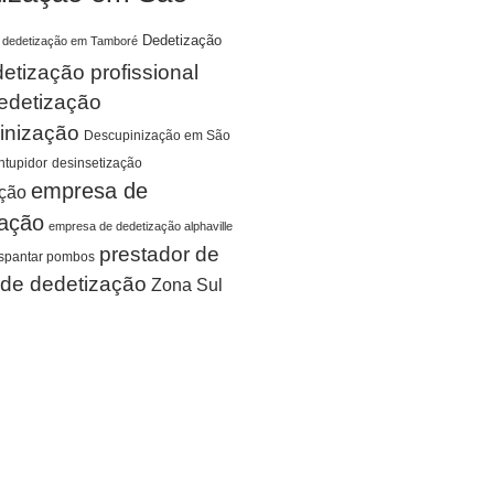
Dedetização
dedetização em Tamboré
etização profissional
edetização
inização
Descupinização em São
tupidor
desinsetização
empresa de
ação
zação
empresa de dedetização alphaville
prestador de
spantar pombos
 de dedetização
Zona Sul