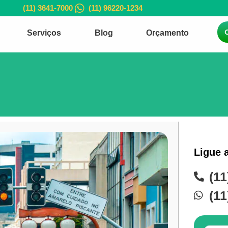
(11) 3641-7000
(11) 96220-1234
Serviços
Blog
Orçamento
Ligue 
(11
(11