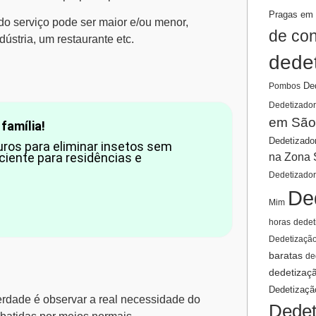
Pragas em 
o serviço pode ser maior e/ou menor,
de co
dústria, um restaurante etc.
dede
De
Pombos
Dedetizador
em São
família!
Dedetizado
ros para eliminar insetos sem
iciente para residências e
na Zona 
Dedetizado
De
Mim
horas
dedet
Dedetizaçã
baratas
de
dedetizaç
Dedetizaçã
rdade é observar a real necessidade do
Dedet