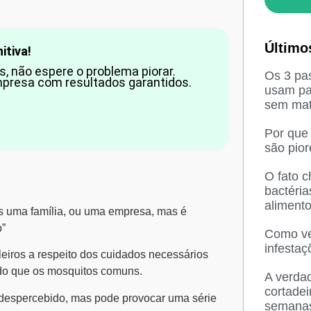
Último
itiva!
, não espere o problema piorar.
Os 3 pas
presa com resultados garantidos.
usam pa
sem mat
Por que
são pio
O fato 
bactéri
aliment
s uma família, ou uma empresa, mas é
o”
Como ved
infesta
leiros a respeito dos cuidados necessários
do que os mosquitos comuns.
A verda
cortadei
r despercebido, mas pode provocar uma série
semana