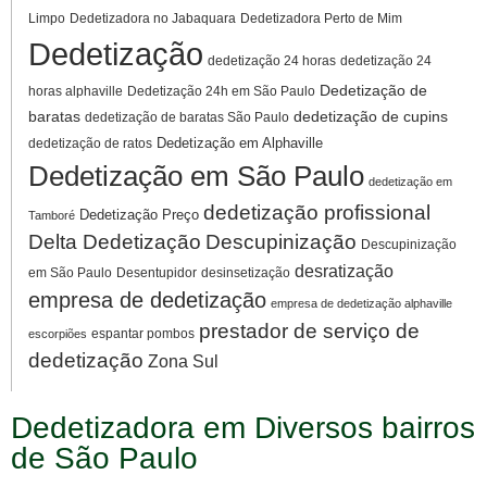
Limpo
Dedetizadora no Jabaquara
Dedetizadora Perto de Mim
Dedetização
dedetização 24 horas
dedetização 24
Dedetização de
horas alphaville
Dedetização 24h em São Paulo
baratas
dedetização de cupins
dedetização de baratas São Paulo
Dedetização em Alphaville
dedetização de ratos
Dedetização em São Paulo
dedetização em
dedetização profissional
Dedetização Preço
Tamboré
Delta Dedetização
Descupinização
Descupinização
desratização
em São Paulo
Desentupidor
desinsetização
empresa de dedetização
empresa de dedetização alphaville
prestador de serviço de
espantar pombos
escorpiões
dedetização
Zona Sul
Dedetizadora em Diversos bairros
de São Paulo