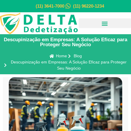
(11) 3641-7000
(11) 96220-1234
Descupinização em Empresas: A Solução Eficaz para
Proteger Seu Negócio
Home
Blog
Descupinização em Empresas: A Solução Eficaz para Proteger
Seu Negócio