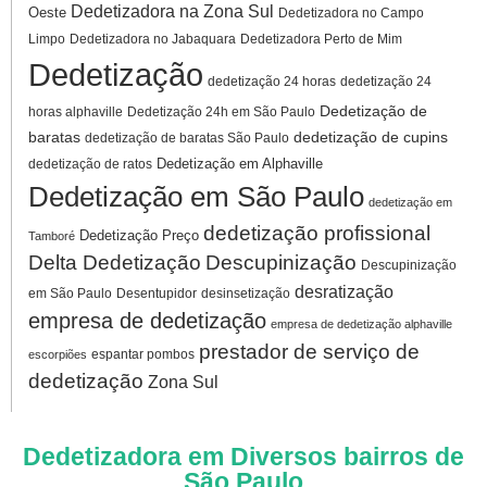
Dedetizadora na Zona Sul
Oeste
Dedetizadora no Campo
Limpo
Dedetizadora no Jabaquara
Dedetizadora Perto de Mim
Dedetização
dedetização 24 horas
dedetização 24
Dedetização de
horas alphaville
Dedetização 24h em São Paulo
baratas
dedetização de cupins
dedetização de baratas São Paulo
Dedetização em Alphaville
dedetização de ratos
Dedetização em São Paulo
dedetização em
dedetização profissional
Dedetização Preço
Tamboré
Delta Dedetização
Descupinização
Descupinização
desratização
em São Paulo
Desentupidor
desinsetização
empresa de dedetização
empresa de dedetização alphaville
prestador de serviço de
espantar pombos
escorpiões
dedetização
Zona Sul
Dedetizadora em Diversos bairros de
São Paulo