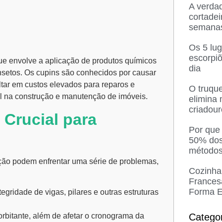
A verda
cortadei
semana
Os 5 lu
escorpi
e envolve a aplicação de produtos químicos
dia
nsetos. Os cupins são conhecidos por causar
ultar em custos elevados para reparos e
O truque
l na construção e manutenção de imóveis.
elimina
criadou
 Crucial para
Por que
50% dos
métodos
ção podem enfrentar uma série de problemas,
Cozinha
Frances
Forma E
ridade de vigas, pilares e outras estruturas
Catego
rbitante, além de afetar o cronograma da