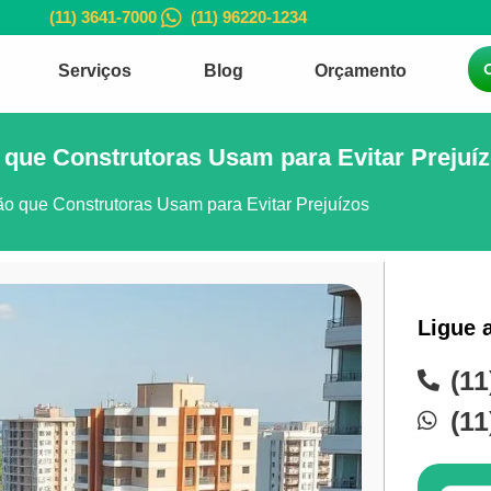
(11) 3641-7000
(11) 96220-1234
Serviços
Blog
Orçamento
o que Construtoras Usam para Evitar Prejuí
ão que Construtoras Usam para Evitar Prejuízos
Ligue 
(11
(11