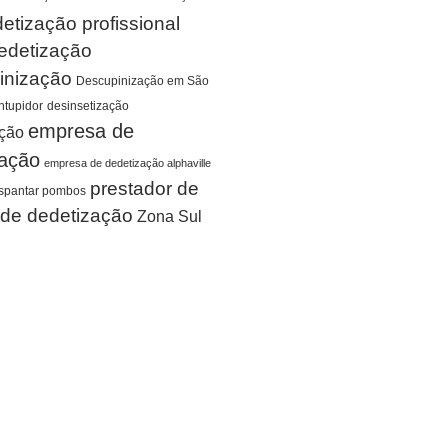
etização profissional
edetização
inização
Descupinização em São
tupidor
desinsetização
empresa de
ação
zação
empresa de dedetização alphaville
prestador de
spantar pombos
 de dedetização
Zona Sul