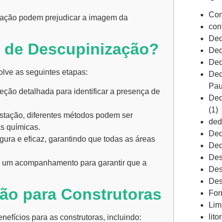
Con
tação podem prejudicar a imagem da
con
Ded
 de Descupinização?
Ded
Ded
lve as seguintes etapas:
Ded
Pau
eção detalhada para identificar a presença de
Ded
(1)
tação, diferentes métodos podem ser
ded
as químicas.
Ded
ura e eficaz, garantindo que todas as áreas
Ded
Des
ar um acompanhamento para garantir que a
Des
Des
ão para Construtoras
For
Lim
lito
nefícios para as construtoras, incluindo: