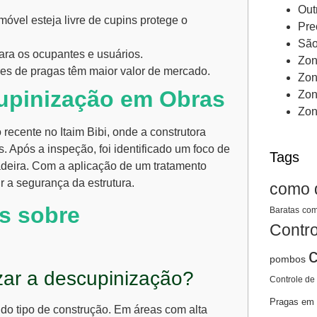
Out
móvel esteja livre de cupins protege o
Pre
São
ara os ocupantes e usuários.
Zon
es de pragas têm maior valor de mercado.
Zon
upinização em Obras
Zon
Zon
ecente no Itaim Bibi, onde a construtora
s. Após a inspeção, foi identificado um foco de
Tags
deira. Com a aplicação de um tratamento
ir a segurança da estrutura.
como 
s sobre
Baratas
com
Contro
pombos
zar a descupinização?
Controle de
Pragas em 
 do tipo de construção. Em áreas com alta