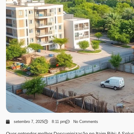
setembro 7, 2025
8:11 pm
No Comments
Quer entender melhor Descupinização no Itaim Bibi: A Solu