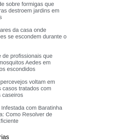
de sobre formigas que
ras destroem jardins em
s
gares da casa onde
ões se escondem durante o
 de profissionais que
 mosquitos Aedes em
ros escondidos
 percevejos voltam em
 casos tratados com
 caseiros
 Infestada com Baratinha
a: Como Resolver de
ficiente
rias