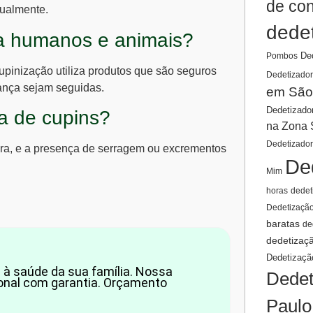
de co
nualmente.
dede
ra humanos e animais?
De
Pombos
cupinização utiliza produtos que são seguros
Dedetizador
ança sejam seguidas.
em São
Dedetizado
ça de cupins?
na Zona 
Dedetizado
ra, e a presença de serragem ou excrementos
De
Mim
horas
dedet
Dedetizaçã
baratas
de
dedetizaç
Dedetizaçã
 à saúde da sua família. Nossa
Dedet
ional com garantia. Orçamento
Paulo