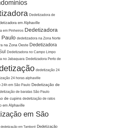
ndominios
tizadora
Dedetizadora de
detizadora em Alphaville
Dedetizadora
a em Pinheiros
 Paulo
dedetizadora na Zona Norte
Dedetizadora
ra na Zona Oeste
Sul
Dedetizadora no Campo Limpo
ra no Jabaquara
Dedetizadora Perto de
detização
dedetização 24
ização 24 horas alphaville
Dedetização de
o 24h em São Paulo
detização de baratas São Paulo
ão de cupins
dedetização de ratos
o em Alphaville
ização em São
Dedetização
dedetização em Tamboré