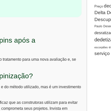
ded
Preço
Delta D
Descup
Paulo
Desen
desratiz
upins após a
dedeti
e
escorpiões
serviço
o tratamento para uma nova avaliação e, se
pinização?
 e do método utilizado, mas é um investimento
caz que as construtoras utilizam para evitar
s comprometa seus projetos. Invista em