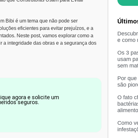
Último
im Bibi
é um tema que não pode ser
uções eficientes para evitar prejuízos, e a
Descubra
ntados. Neste post, vamos explorar como a
e como n
ir a integridade das obras e a segurança dos
Os 3 pas
usam pa
sem mat
Por que
são pio
ique agora e solicite um
O fato 
eridos seguros.
bactéri
aliment
Como ved
infesta