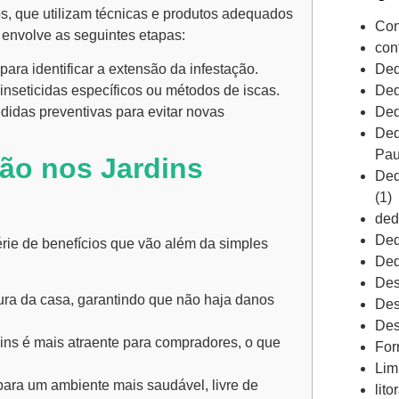
dos, que utilizam técnicas e produtos adequados
Con
 envolve as seguintes etapas:
con
Ded
ra identificar a extensão da infestação.
Ded
nseticidas específicos ou métodos de iscas.
Ded
idas preventivas para evitar novas
Ded
Pau
ão nos Jardins
Ded
(1)
ded
Ded
rie de benefícios que vão além da simples
Ded
Des
ura da casa, garantindo que não haja danos
Des
Des
ins é mais atraente para compradores, o que
For
Lim
para um ambiente mais saudável, livre de
lito