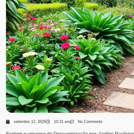
setembro 12, 2025
10:31 am
No Comments
Explore o universo de Descupinização nos Jardins Paulista