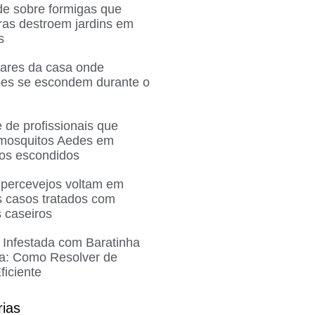
de sobre formigas que
ras destroem jardins em
s
gares da casa onde
ões se escondem durante o
 de profissionais que
 mosquitos Aedes em
ros escondidos
 percevejos voltam em
 casos tratados com
 caseiros
 Infestada com Baratinha
a: Como Resolver de
ficiente
rias