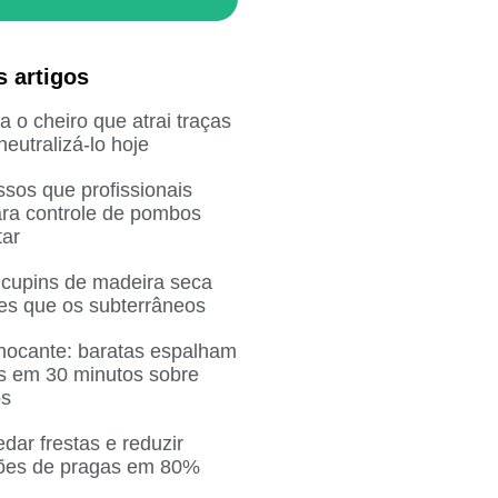
s artigos
 o cheiro que atrai traças
eutralizá-lo hoje
sos que profissionais
ra controle de pombos
ar
 cupins de madeira seca
res que os subterrâneos
chocante: baratas espalham
as em 30 minutos sobre
os
ar frestas e reduzir
ções de pragas em 80%