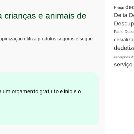
ded
Preço
a crianças e animais de
Delta D
Descup
Paulo
Desen
cupinização utiliza produtos seguros e segue
desratiz
dedeti
e
escorpiões
serviço
um orçamento gratuito e inicie o