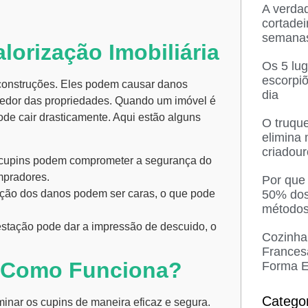
A verda
cortadei
semana
lorização Imobiliária
Os 5 lu
escorpi
 construções. Eles podem causar danos
dia
o redor das propriedades. Quando um imóvel é
de cair drasticamente. Aqui estão alguns
O truque
elimina
criadou
cupins podem comprometer a segurança do
mpradores.
Por que
50% dos
ação dos danos podem ser caras, o que pode
métodos
estação pode dar a impressão de descuido, o
Cozinha
Frances
e Como Funciona?
Forma E
Catego
inar os cupins de maneira eficaz e segura.