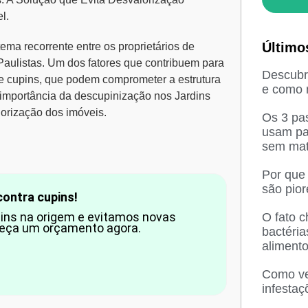
l.
Último
ema recorrente entre os proprietários de
Paulistas
. Um dos fatores que contribuem para
Descubra
e cupins, que podem comprometer a estrutura
e como n
 importância da
descupinização nos Jardins
orização dos imóveis.
Os 3 pas
usam pa
sem mat
Por que
são pio
contra cupins!
pins na origem e evitamos novas
O fato 
 Peça um orçamento agora.
bactéri
aliment
Como ved
infesta