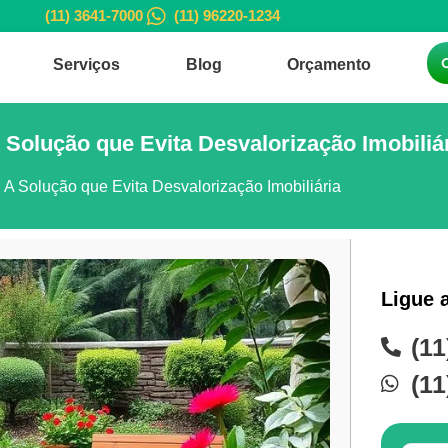
(11) 3641-7000
(11) 96220-1234
Serviços
Blog
Orçamento
 Solução que Evita Desvalorização Imobiliá
 A Solução que Evita Desvalorização Imobiliária
Ligue 
(11
(11