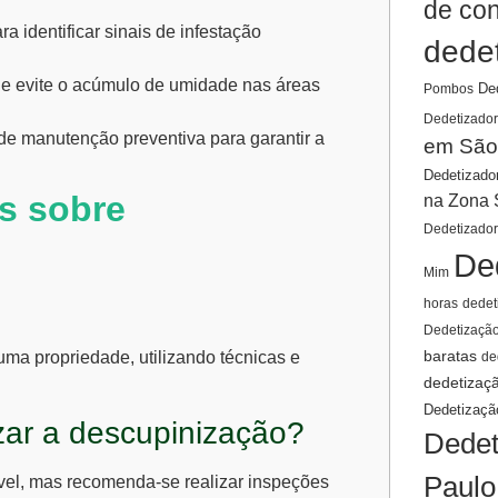
de co
a identificar sinais de infestação
dede
e evite o acúmulo de umidade nas áreas
De
Pombos
Dedetizador
de manutenção preventiva para garantir a
em São
Dedetizado
s sobre
na Zona 
Dedetizado
De
Mim
horas
dedet
Dedetizaçã
baratas
ma propriedade, utilizando técnicas e
de
dedetizaç
Dedetizaçã
zar a descupinização?
Dedet
Paulo
óvel, mas recomenda-se realizar inspeções