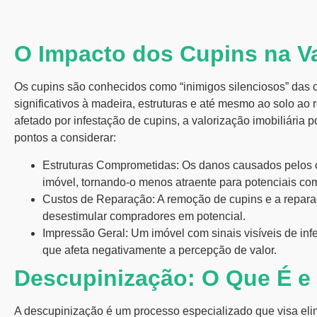
O Impacto dos Cupins na Va
Os cupins são conhecidos como “inimigos silenciosos” das
significativos à madeira, estruturas e até mesmo ao solo a
afetado por infestação de cupins, a
valorização imobiliária
po
pontos a considerar:
Estruturas Comprometidas:
Os danos causados pelos 
imóvel, tornando-o menos atraente para potenciais co
Custos de Reparação:
A remoção de cupins e a repar
desestimular compradores em potencial.
Impressão Geral:
Um imóvel com sinais visíveis de inf
que afeta negativamente a percepção de valor.
Descupinização: O Que É 
A
descupinização
é um processo especializado que visa elim