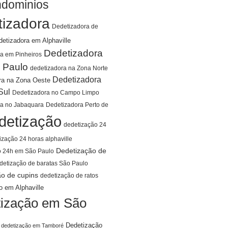
ndominios
tizadora
Dedetizadora de
detizadora em Alphaville
Dedetizadora
a em Pinheiros
 Paulo
dedetizadora na Zona Norte
Dedetizadora
ra na Zona Oeste
Sul
Dedetizadora no Campo Limpo
ra no Jabaquara
Dedetizadora Perto de
detização
dedetização 24
ização 24 horas alphaville
Dedetização de
o 24h em São Paulo
detização de baratas São Paulo
ão de cupins
dedetização de ratos
o em Alphaville
ização em São
Dedetização
dedetização em Tamboré