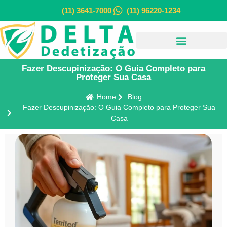
(11) 3641-7000
(11) 96220-1234
Fazer Descupinização: O Guia Completo para
Proteger Sua Casa
Home
Blog
Fazer Descupinização: O Guia Completo para Proteger Sua
Casa