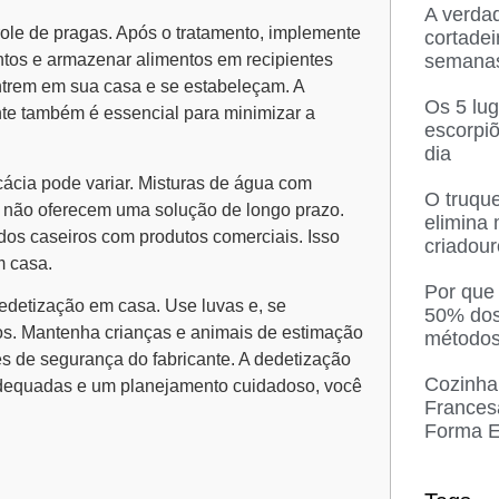
A verda
role de pragas
. Após o tratamento, implemente
cortadei
semana
ntos e armazenar alimentos em recipientes
ntrem em sua casa e se estabeleçam. A
Os 5 lu
te também é essencial para minimizar a
escorpi
dia
cácia pode variar. Misturas de água com
O truque
s não oferecem uma solução de longo prazo.
elimina
os caseiros com produtos comerciais. Isso
criadou
m casa.
Por que
edetização em casa. Use luvas e, se
50% dos
cos. Mantenha crianças e animais de estimação
métodos
s de segurança do fabricante. A dedetização
Cozinha
adequadas e um planejamento cuidadoso, você
Frances
Forma E