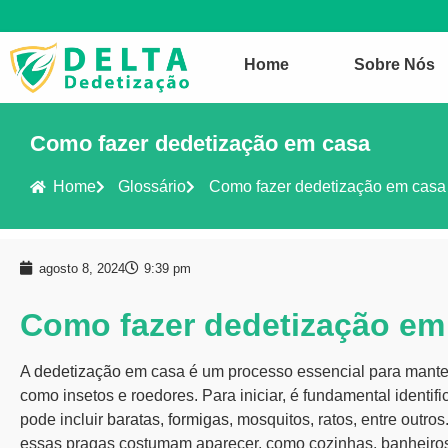
Home
Sobre Nós
Como fazer dedetização em casa
Home
Glossário
Como fazer dedetização em casa
agosto 8, 2024
9:39 pm
Como fazer dedetização em
A
dedetização
em casa é um processo essencial para manter
como insetos e roedores. Para iniciar, é fundamental identifi
pode incluir
baratas
,
formigas
, mosquitos, ratos, entre outro
essas pragas costumam aparecer, como cozinhas, banheiros 