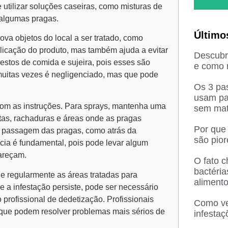
 utilizar soluções caseiras, como misturas de
 algumas pragas.
Último
va objetos do local a ser tratado, como
aplicação do produto, mas também ajuda a evitar
Descubra
stos de comida e sujeira, pois esses são
e como n
 muitas vezes é negligenciado, mas que pode
Os 3 pas
usam pa
com as instruções. Para sprays, mantenha uma
sem mat
stas, rachaduras e áreas onde as pragas
Por que
e passagem das pragas, como atrás da
são pio
cia é fundamental, pois pode levar algum
areçam.
O fato 
bactéri
ue regularmente as áreas tratadas para
aliment
e a infestação persiste, pode ser necessário
 profissional de dedetização. Profissionais
Como ved
 que podem resolver problemas mais sérios de
infesta