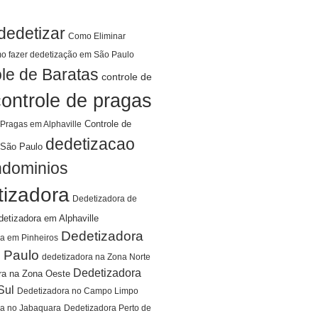
dedetizar
Como Eliminar
o fazer dedetização em São Paulo
le de Baratas
controle de
controle de pragas
Controle de
 Pragas em Alphaville
dedetizacao
São Paulo
ndominios
tizadora
Dedetizadora de
detizadora em Alphaville
Dedetizadora
a em Pinheiros
 Paulo
dedetizadora na Zona Norte
Dedetizadora
ra na Zona Oeste
Sul
Dedetizadora no Campo Limpo
ra no Jabaquara
Dedetizadora Perto de