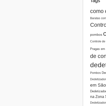
Tags
como 
Baratas
com
Contro
pombos
Controle de
Pragas em 
de co
dede
De
Pombos
Dedetizador
em São
Dedetizado
na Zona 
Dedetizado