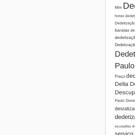
De
Mim
horas
dedet
Dedetizaçã
baratas
de
dedetizaç
Dedetizaçã
Dedet
Paulo
ded
Preço
Delta D
Descup
Paulo
Desen
desratiz
dedeti
e
escorpiões
serviço