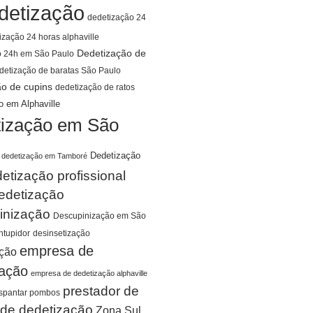
detização
dedetização 24
ização 24 horas alphaville
Dedetização de
o 24h em São Paulo
detização de baratas São Paulo
ão de cupins
dedetização de ratos
o em Alphaville
ização em São
Dedetização
dedetização em Tamboré
etização profissional
edetização
inização
Descupinização em São
tupidor
desinsetização
empresa de
ação
zação
empresa de dedetização alphaville
prestador de
spantar pombos
 de dedetização
Zona Sul