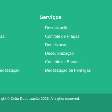
Serviços
Desratização
esa
Controle de Pragas
Dedetizacao
Descupinização
Controle de Baratas
Dedetização
Dedetização de Formigas
ight © Delta Dedetização 2026. All rights reserved.
Feito por
AGENCIAPAZ