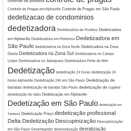
controle de pombos
Controle de Pragas em São Paulo
Controle de Pragas em Alphaville
dedetizacao de condominios
dedetizadora
Dedetizadora
Dedetizadora de Pombos
Dedetizadora em
em Alphaville
Dedetizadora em Pinheiros
São Paulo
Dedetizadora na Zona
dedetizadora na Zona Norte
Dedetizadora na Zona Sul
Oeste
Dedetizadora no Campo
Limpo
Dedetizadora no Jabaquara
Dedetizadora Perto de Mim
Dedetização
dedetização 24 horas
dedetização 24
Dedetização de
horas alphaville
Dedetização 24h em São Paulo
baratas
dedetização de cupins
dedetização de baratas São Paulo
Dedetização em Alphaville
dedetização de ratos
Dedetização em São Paulo
dedetização em
dedetização profissional
Dedetização Preço
Tamboré
Delta Dedetização
Descupinização
Descupinização
desratização
em São Paulo
Desentupidor
desinsetização