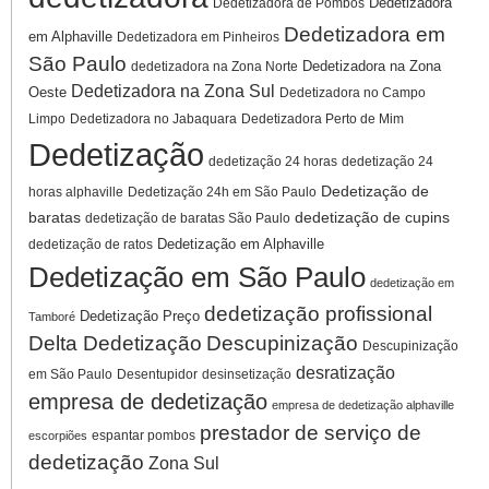
Dedetizadora
Dedetizadora de Pombos
Dedetizadora em
em Alphaville
Dedetizadora em Pinheiros
São Paulo
Dedetizadora na Zona
dedetizadora na Zona Norte
Dedetizadora na Zona Sul
Oeste
Dedetizadora no Campo
Limpo
Dedetizadora no Jabaquara
Dedetizadora Perto de Mim
Dedetização
dedetização 24 horas
dedetização 24
Dedetização de
horas alphaville
Dedetização 24h em São Paulo
baratas
dedetização de cupins
dedetização de baratas São Paulo
Dedetização em Alphaville
dedetização de ratos
Dedetização em São Paulo
dedetização em
dedetização profissional
Dedetização Preço
Tamboré
Delta Dedetização
Descupinização
Descupinização
desratização
em São Paulo
Desentupidor
desinsetização
empresa de dedetização
empresa de dedetização alphaville
prestador de serviço de
espantar pombos
escorpiões
dedetização
Zona Sul