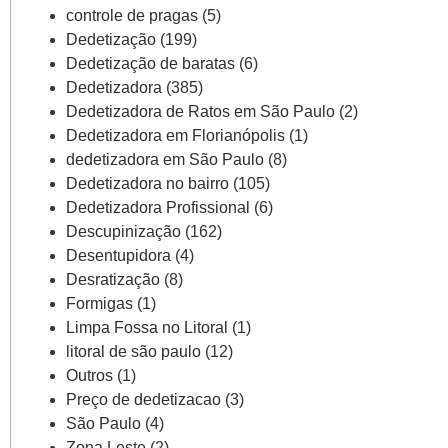
controle de pragas
(5)
Dedetização
(199)
Dedetização de baratas
(6)
Dedetizadora
(385)
Dedetizadora de Ratos em São Paulo
(2)
Dedetizadora em Florianópolis
(1)
dedetizadora em São Paulo
(8)
Dedetizadora no bairro
(105)
Dedetizadora Profissional
(6)
Descupinização
(162)
Desentupidora
(4)
Desratização
(8)
Formigas
(1)
Limpa Fossa no Litoral
(1)
litoral de são paulo
(12)
Outros
(1)
Preço de dedetizacao
(3)
São Paulo
(4)
Zona Leste
(2)