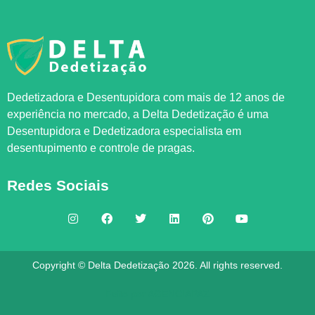
Dedetizadora e Desentupidora com mais de 12 anos de
experiência no mercado, a
Delta Dedetização
é uma
Desentupidora e Dedetizadora especialista em
desentupimento e controle de pragas.
Redes Sociais
Copyright © Delta Dedetização 2026. All rights reserved.
Feito por
AGENCIAPAZ