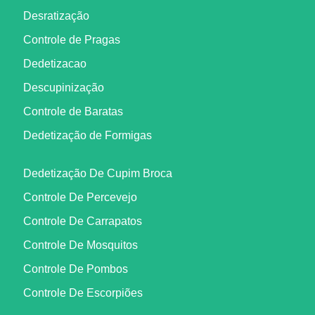
Desratização
Controle de Pragas
Dedetizacao
Descupinização
Controle de Baratas
Dedetização de Formigas
Dedetização De Cupim Broca
Controle De Percevejo
Controle De Carrapatos
Controle De Mosquitos
Controle De Pombos
Controle De Escorpiões