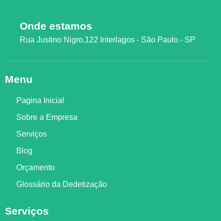
Onde estamos
Rua Justino Nigro,122 Interlagos - São Paulo - SP
Menu
Pagina Inicial
Sobre a Empresa
Serviços
Blog
Orçamento
Glossário da Dedetização
Serviços