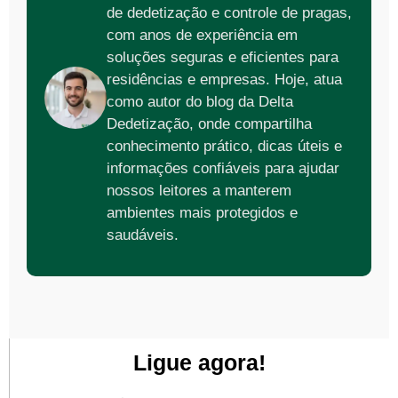
de dedetização e controle de pragas,
com anos de experiência em
soluções seguras e eficientes para
residências e empresas. Hoje, atua
como autor do blog da Delta
Dedetização, onde compartilha
conhecimento prático, dicas úteis e
informações confiáveis para ajudar
nossos leitores a manterem
ambientes mais protegidos e
saudáveis.
Ligue agora!