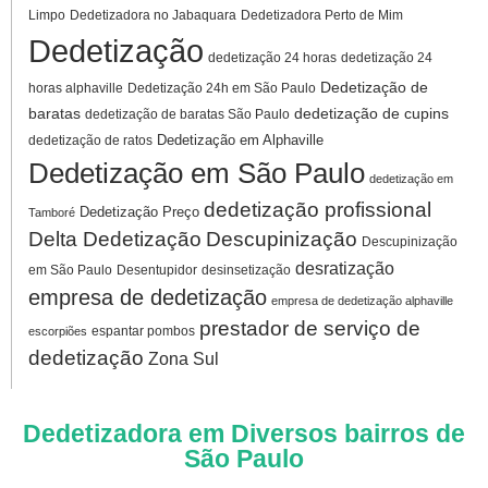
Limpo
Dedetizadora no Jabaquara
Dedetizadora Perto de Mim
Dedetização
dedetização 24 horas
dedetização 24
Dedetização de
horas alphaville
Dedetização 24h em São Paulo
baratas
dedetização de cupins
dedetização de baratas São Paulo
Dedetização em Alphaville
dedetização de ratos
Dedetização em São Paulo
dedetização em
dedetização profissional
Dedetização Preço
Tamboré
Delta Dedetização
Descupinização
Descupinização
desratização
em São Paulo
Desentupidor
desinsetização
empresa de dedetização
empresa de dedetização alphaville
prestador de serviço de
espantar pombos
escorpiões
dedetização
Zona Sul
Dedetizadora em Diversos bairros de
São Paulo