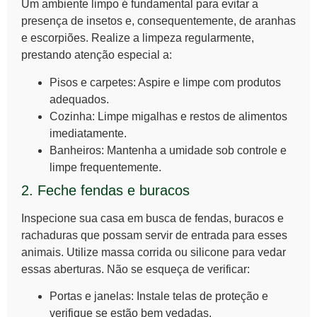
Um ambiente limpo é fundamental para evitar a
presença de insetos e, consequentemente, de aranhas
e escorpiões. Realize a limpeza regularmente,
prestando atenção especial a:
Pisos e carpetes
: Aspire e limpe com produtos
adequados.
Cozinha
: Limpe migalhas e restos de alimentos
imediatamente.
Banheiros
: Mantenha a umidade sob controle e
limpe frequentemente.
2. Feche fendas e buracos
Inspecione sua casa em busca de fendas, buracos e
rachaduras que possam servir de entrada para esses
animais. Utilize massa corrida ou silicone para vedar
essas aberturas. Não se esqueça de verificar:
Portas e janelas
: Instale telas de proteção e
verifique se estão bem vedadas.