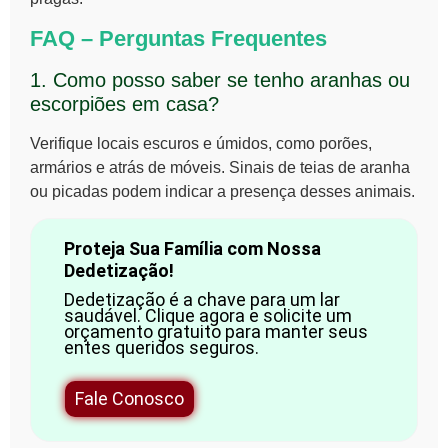
FAQ – Perguntas Frequentes
1. Como posso saber se tenho aranhas ou
escorpiões em casa?
Verifique locais escuros e úmidos, como porões,
armários e atrás de móveis. Sinais de teias de aranha
ou picadas podem indicar a presença desses animais.
Proteja Sua Família com Nossa
Dedetização!
Dedetização é a chave para um lar
saudável. Clique agora e solicite um
orçamento gratuito para manter seus
entes queridos seguros.
Fale Conosco