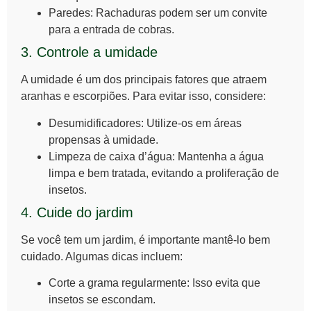
Paredes
: Rachaduras podem ser um convite
para a entrada de cobras.
3. Controle a umidade
A umidade é um dos principais fatores que atraem
aranhas e escorpiões. Para evitar isso, considere:
Desumidificadores
: Utilize-os em áreas
propensas à umidade.
Limpeza de caixa d’água
: Mantenha a água
limpa e bem tratada, evitando a proliferação de
insetos.
4. Cuide do jardim
Se você tem um jardim, é importante mantê-lo bem
cuidado. Algumas dicas incluem:
Corte a grama regularmente
: Isso evita que
insetos se escondam.