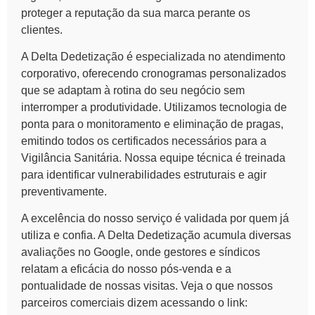
proteger a reputação da sua marca perante os
clientes.
A
Delta Dedetização
é especializada no atendimento
corporativo, oferecendo cronogramas personalizados
que se adaptam à rotina do seu negócio sem
interromper a produtividade. Utilizamos tecnologia de
ponta para o monitoramento e eliminação de pragas,
emitindo todos os certificados necessários para a
Vigilância Sanitária. Nossa equipe técnica é treinada
para identificar vulnerabilidades estruturais e agir
preventivamente.
A excelência do nosso serviço é validada por quem já
utiliza e confia. A Delta Dedetização acumula
diversas
avaliações no Google
, onde gestores e síndicos
relatam a eficácia do nosso pós-venda e a
pontualidade de nossas visitas. Veja o que nossos
parceiros comerciais dizem acessando o link: