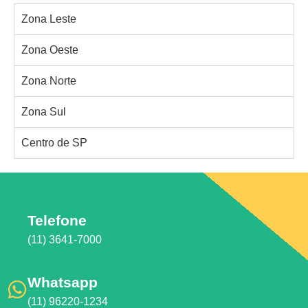
Zona Leste
Zona Oeste
Zona Norte
Zona Sul
Centro de SP
Telefone
(11) 3641-7000
Whatsapp
(11) 96220-1234