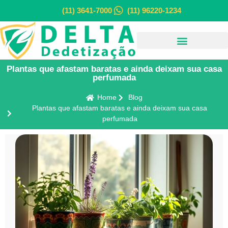
(11) 3641-7000
(11) 96220-1234
Plantas que afastam baratas e ainda deixam sua casa
perfumada
Home
Blog
Plantas que afastam baratas e ainda deixam sua casa
perfumada