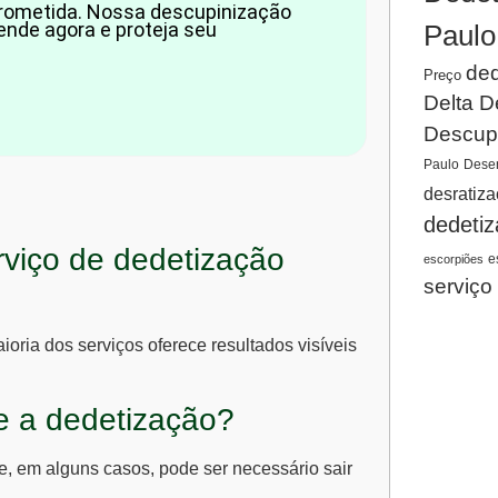
prometida. Nossa descupinização
ende agora e proteja seu
Paulo
ded
Preço
Delta D
Descup
Paulo
Desen
desratiz
dedeti
rviço de dedetização
e
escorpiões
serviço
oria dos serviços oferece resultados visíveis
e a dedetização?
 e, em alguns casos, pode ser necessário sair