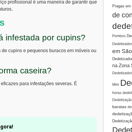
iço profissional é uma maneira de garantir que
Pragas em 
uturos.
de co
s
dede
 infestada por cupins?
De
Pombos
Dedetizador
em São
as de cupins e pequenos buracos em móveis ou
Dedetizado
na Zona 
forma caseira?
Dedetizado
De
eficazes para infestações severas. É
Mim
horas
dedet
Dedetizaçã
baratas
de
dedetizaç
Dedetizaçã
agora!
Dedet