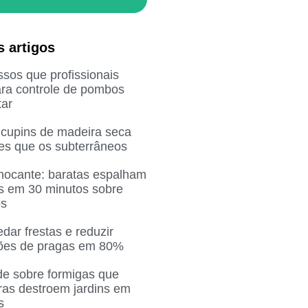
s artigos
sos que profissionais
ra controle de pombos
ar
 cupins de madeira seca
res que os subterrâneos
chocante: baratas espalham
as em 30 minutos sobre
os
ar frestas e reduzir
ções de pragas em 80%
de sobre formigas que
ras destroem jardins em
s