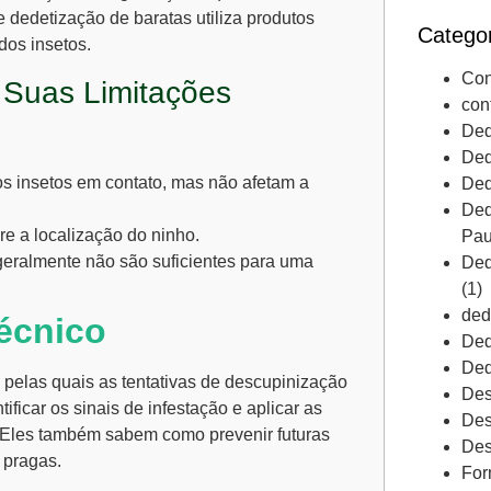
de
dedetização de baratas
utiliza produtos
Catego
dos insetos.
Con
Suas Limitações
con
Ded
Ded
os insetos em contato, mas não afetam a
Ded
Ded
e a localização do ninho.
Pau
geralmente não são suficientes para uma
Ded
(1)
ded
écnico
Ded
Ded
 pelas quais as tentativas de descupinização
Des
ificar os sinais de infestação e aplicar as
Des
z. Eles também sabem como prevenir futuras
Des
 pragas.
For