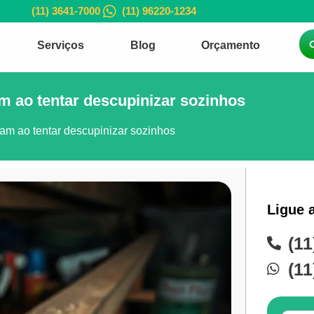
(11) 3641-7000
(11) 96220-1234
Serviços
Blog
Orçamento
m ao tentar descupinizar sozinhos
ham ao tentar descupinizar sozinhos
Ligue 
(11
(11