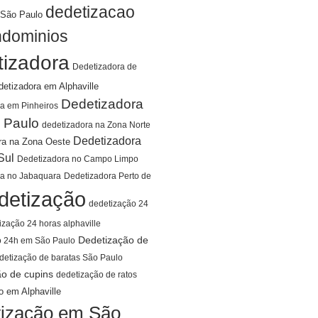
dedetizacao
São Paulo
ndominios
tizadora
Dedetizadora de
detizadora em Alphaville
Dedetizadora
a em Pinheiros
 Paulo
dedetizadora na Zona Norte
Dedetizadora
ra na Zona Oeste
Sul
Dedetizadora no Campo Limpo
ra no Jabaquara
Dedetizadora Perto de
detização
dedetização 24
ização 24 horas alphaville
Dedetização de
o 24h em São Paulo
detização de baratas São Paulo
ão de cupins
dedetização de ratos
o em Alphaville
ização em São