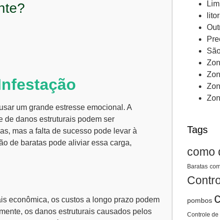
Lim
nte?
lito
Out
Pre
São
Zon
Zon
Infestação
Zon
Zon
ausar um grande estresse emocional. A
e de danos estruturais podem ser
Tags
as, mas a falta de sucesso pode levar à
ão de baratas
pode aliviar essa carga,
como 
Baratas
com
Contro
is econômica, os custos a longo prazo podem
pombos
amente, os danos estruturais causados pelos
Controle de