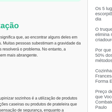
Os 5 lu
escorpi
dia
tação
O truque
elimina
significa que, ao encontrar alguns deles em
criadou
os. Muitas pessoas subestimam a gravidade da
s resolverá o problema. No entanto, a
Por que
50% dos
gem mais abrangente.
métodos
Cozinha
Frances
Forma E
Preço d
que Voc
upinizar sozinhos é a utilização de produtos
Combate
ções caseiras ou produtos de prateleira que
Paulo
a sensação de segurança, enquanto a