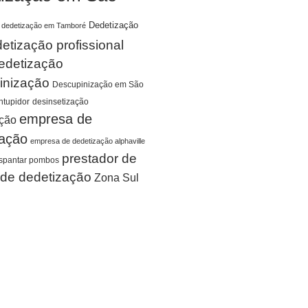
Dedetização
dedetização em Tamboré
etização profissional
edetização
inização
Descupinização em São
tupidor
desinsetização
empresa de
ação
zação
empresa de dedetização alphaville
prestador de
spantar pombos
 de dedetização
Zona Sul