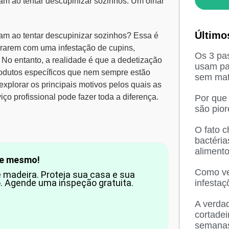
am ao tentar descupinizar sozinhos. Um olhar
Último
ham ao tentar descupinizar sozinhos
? Essa é
ararem com uma infestação de cupins,
Os 3 pas
 No entanto, a realidade é que a
dedetização
usam pa
rodutos específicos que nem sempre estão
sem mat
xplorar os principais motivos pelos quais as
ço profissional pode fazer toda a diferença.
Por que
são pio
O fato 
bactéri
aliment
oje mesmo!
Como ved
 madeira. Proteja sua casa e sua
. Agende uma inspeção gratuita.
infesta
A verda
cortadei
semana