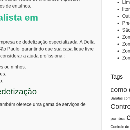
Lim
es de entulhos.
lito
lista em
Out
Pre
São
Zon
 empresa de
dedetização
especializada. A Delta
Zon
ão Paulo, garantindo que sua casa fique livre
Zon
onsiderar a ajuda profissional:
Zon
es ou ninhos.
es.
Tags
o.
como 
edetização
Baratas
com
também oferece uma gama de serviços de
Contro
pombos
Controle de