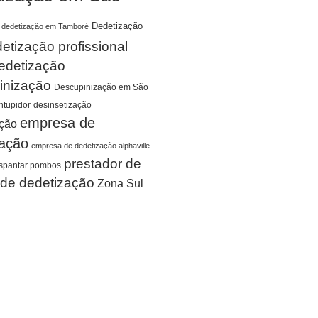
Dedetização
dedetização em Tamboré
etização profissional
edetização
inização
Descupinização em São
tupidor
desinsetização
empresa de
ação
zação
empresa de dedetização alphaville
prestador de
spantar pombos
 de dedetização
Zona Sul