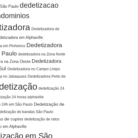
dedetizacao
São Paulo
ndominios
tizadora
Dedetizadora de
detizadora em Alphaville
Dedetizadora
a em Pinheiros
 Paulo
dedetizadora na Zona Norte
Dedetizadora
ra na Zona Oeste
Sul
Dedetizadora no Campo Limpo
ra no Jabaquara
Dedetizadora Perto de
detização
dedetização 24
ização 24 horas alphaville
Dedetização de
o 24h em São Paulo
detização de baratas São Paulo
ão de cupins
dedetização de ratos
o em Alphaville
ização em São