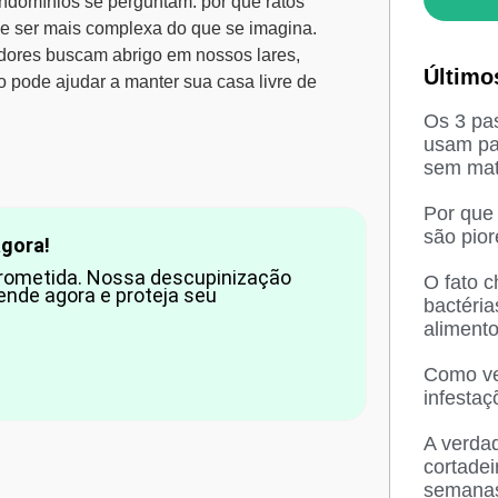
ondomínios se perguntam:
por que ratos
e ser mais complexa do que se imagina.
edores buscam abrigo em nossos lares,
Último
pode ajudar a manter sua casa livre de
Os 3 pas
usam pa
sem mat
Por que
são pio
agora!
prometida. Nossa descupinização
O fato 
ende agora e proteja seu
bactéri
aliment
Como ved
infesta
A verda
cortadei
semana