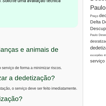
. Solicite uma avaliação técnica
Paulo
ded
Preço
Delta D
Descup
Paulo
Desen
desratiz
dedeti
rianças e animais de
e
escorpiões
serviço
o serviço de forma a minimizar riscos.
zar a dedetização?
ção, o serviço deve ser feito imediatamente.
tização?