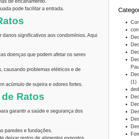
emas de encanamento.
ada pode facilitar a entrada.
Catego
Ratos
Con
con
danos significativos aos condomínios. Aqui
Ded
Ded
Ded
ias doenças que podem afetar os seres
Ded
Pau
s, causando problemas elétricos e de
Ded
(1)
m acúmulo de sujeira e odores fortes.
ded
 de Ratos
Ded
Ded
para garantir a saúde e segurança dos
Des
Des
Des
as paredes e fundações.
For
ite deixar restos de alimentos expostos.