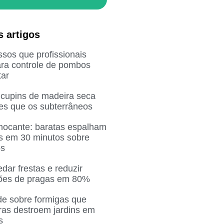
s artigos
sos que profissionais
ra controle de pombos
ar
 cupins de madeira seca
res que os subterrâneos
chocante: baratas espalham
as em 30 minutos sobre
os
ar frestas e reduzir
ções de pragas em 80%
de sobre formigas que
ras destroem jardins em
s