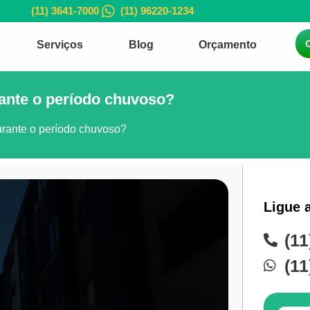
(11) 3641-7000
(11) 96220-1234
Serviços
Blog
Orçamento
ante o período chuvoso?
rante o período chuvoso?
Ligue 
(11
(11