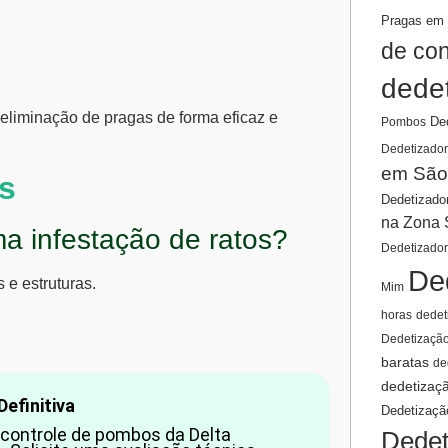
Pragas em 
de co
dede
eliminação de pragas de forma eficaz e
De
Pombos
Dedetizador
em São
s
Dedetizado
na Zona 
a infestação de ratos?
Dedetizado
De
 e estruturas.
Mim
horas
dedet
Dedetizaçã
baratas
de
dedetizaç
efinitiva
Dedetizaçã
 controle de pombos da Delta
Dedet