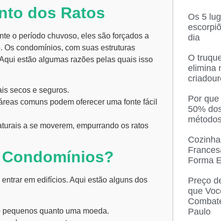
to dos Ratos
Os 5 lu
escorpi
nte o período chuvoso, eles são forçados a
dia
o. Os condomínios, com suas estruturas
O truque
 Aqui estão algumas razões pelas quais isso
elimina
criadou
is secos e seguros.
Por que
 áreas comuns podem oferecer uma fonte fácil
50% dos
métodos
aturais a se moverem, empurrando os ratos
Cozinha
Frances
 Condomínios?
Forma E
Preço d
entrar em edifícios. Aqui estão alguns dos
que Voc
Combate
Paulo
ão pequenos quanto uma moeda.