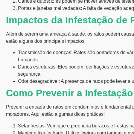
Canos e dutos:
Eles podem se mover através de sist
Portas e janelas mal vedadas:
A falta de vedação adequ
Impactos da Infestação de 
Além de serem uma ameaça à saúde, os ratos podem causar 
estão alguns dos principais impactos:
Transmissão de doenças:
Ratos são portadores de vár
humanos.
Danos estruturais:
Eles podem roer fiações e estrutura
segurança.
Odor desagradável:
A presença de ratos pode levar a u
Como Prevenir a Infestação
Prevenir a entrada de ratos em condomínios é fundamental 
moradores. Aqui estão algumas dicas práticas:
Selar frestas:
Verifique e preencha buracos e frestas n
Manter o lixo fechado:
Utilize lixeiras com tampas e ev