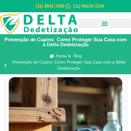
(11) 3641-7000
(11) 96220-1234
Prevenção de Cupins: Como Proteger Sua Casa com
a Delta Dedetização
Home
Blog
Prevenção de Cupins: Como Proteger Sua Casa com a Delta
Dedetização