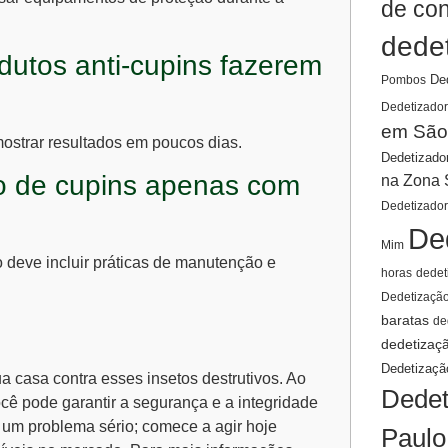
de co
dede
dutos anti-cupins fazerem
De
Pombos
Dedetizador
em São
ostrar resultados em poucos dias.
Dedetizado
ção de cupins apenas com
na Zona 
Dedetizado
De
Mim
 deve incluir práticas de manutenção e
horas
dedet
Dedetizaçã
baratas
de
dedetizaç
Dedetizaçã
a casa contra esses insetos destrutivos. Ao
Dedet
ocê pode garantir a segurança e a integridade
e um problema sério; comece a agir hoje
Paulo