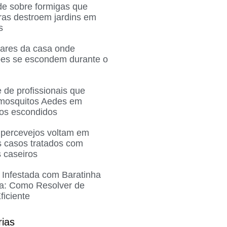
de sobre formigas que
ras destroem jardins em
s
gares da casa onde
ões se escondem durante o
 de profissionais que
 mosquitos Aedes em
ros escondidos
 percevejos voltam em
 casos tratados com
 caseiros
 Infestada com Baratinha
a: Como Resolver de
ficiente
rias