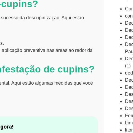
-cupins?
Con
con
o sucesso da descupinização. Aqui estão
Ded
Ded
Ded
s.
Ded
 aplicação preventiva nas áreas ao redor da
Pau
Ded
(1)
nfestação de cupins?
ded
Ded
ental. Aqui estão algumas medidas que você
Ded
Des
Des
Des
For
Lim
agora!
lito