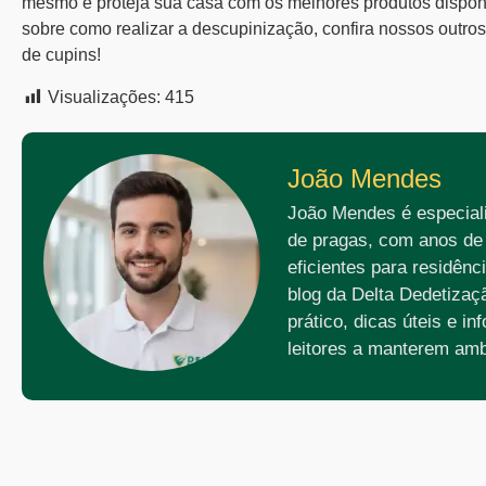
mesmo e proteja sua casa com os melhores produtos dispon
sobre como realizar a
descupinização
, confira nossos outro
de
cupins
!
Visualizações:
415
João Mendes
João Mendes é especiali
de pragas, com anos de
eficientes para residên
blog da Delta Dedetizaç
prático, dicas úteis e i
leitores a manterem amb