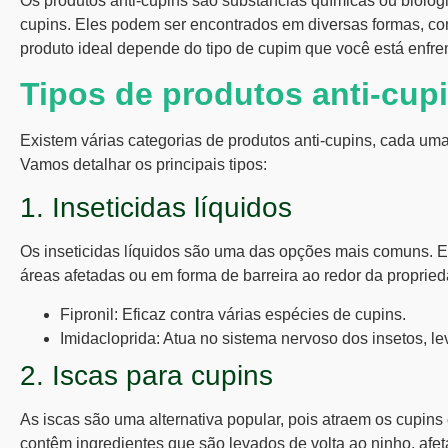
Os
produtos anti-cupins
são substâncias químicas ou biológi
cupins
. Eles podem ser encontrados em diversas formas, com
produto ideal depende do tipo de
cupim
que você está enfre
Tipos de produtos anti-cup
Existem várias categorias de
produtos anti-cupins
, cada uma
Vamos detalhar os principais tipos:
1. Inseticidas líquidos
Os inseticidas líquidos são uma das opções mais comuns. E
áreas afetadas ou em forma de barreira ao redor da proprie
Fipronil
: Eficaz contra várias espécies de
cupins
.
Imidacloprida
: Atua no sistema nervoso dos insetos, l
2. Iscas para cupins
As iscas são uma alternativa popular, pois atraem os
cupins
contêm ingredientes que são levados de volta ao ninho, afe