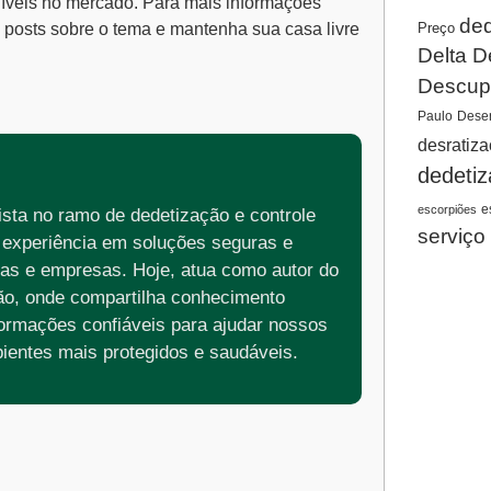
íveis no mercado. Para mais informações
ded
Preço
s posts sobre o tema e mantenha sua casa livre
Delta D
Descup
Paulo
Desen
desratiz
dedeti
e
escorpiões
sta no ramo de dedetização e controle
serviço
 experiência em soluções seguras e
cias e empresas. Hoje, atua como autor do
ão, onde compartilha conhecimento
nformações confiáveis para ajudar nossos
ientes mais protegidos e saudáveis.