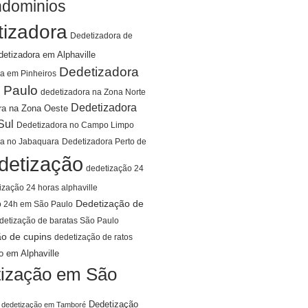
ndominios
tizadora
Dedetizadora de
detizadora em Alphaville
Dedetizadora
a em Pinheiros
 Paulo
dedetizadora na Zona Norte
Dedetizadora
ra na Zona Oeste
Sul
Dedetizadora no Campo Limpo
ra no Jabaquara
Dedetizadora Perto de
detização
dedetização 24
ização 24 horas alphaville
Dedetização de
o 24h em São Paulo
detização de baratas São Paulo
ão de cupins
dedetização de ratos
o em Alphaville
ização em São
Dedetização
dedetização em Tamboré