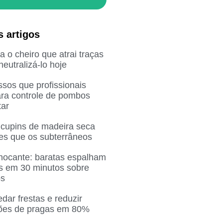
s artigos
 o cheiro que atrai traças
eutralizá-lo hoje
sos que profissionais
ra controle de pombos
ar
 cupins de madeira seca
res que os subterrâneos
chocante: baratas espalham
as em 30 minutos sobre
os
ar frestas e reduzir
ções de pragas em 80%