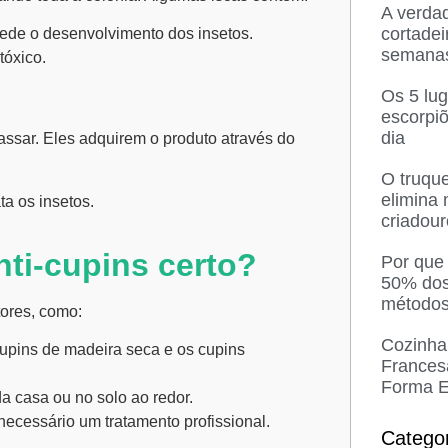
A verda
cortadei
ede o desenvolvimento dos insetos.
semana
tóxico.
Os 5 lu
escorpi
dia
sar. Eles adquirem o produto através do
O truque
elimina
ta os insetos.
criadou
ti-cupins certo?
Por que
50% dos
métodos
tores, como:
Cozinha
upins de madeira seca
e os
cupins
Frances
Forma E
a casa ou no solo ao redor.
necessário um tratamento profissional.
Catego