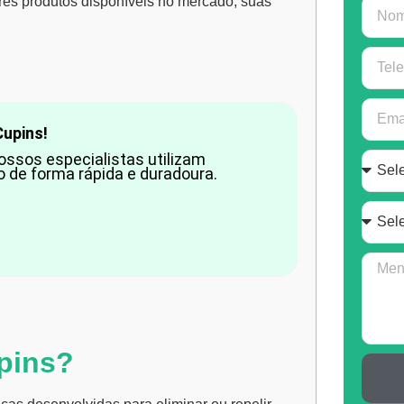
ores produtos disponíveis no mercado, suas
Cupins!
ossos especialistas utilizam
o de forma rápida e duradoura.
pins?