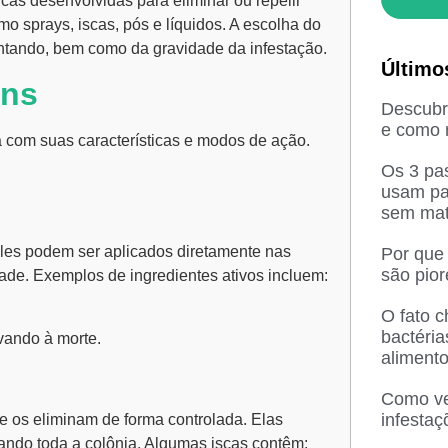
cas desenvolvidas para eliminar ou repelir
o sprays, iscas, pós e líquidos. A escolha do
ntando, bem como da gravidade da infestação.
Último
ins
Descubra
e como n
 com suas características e modos de ação.
Os 3 pas
usam pa
sem mat
les podem ser aplicados diretamente nas
Por que
são pio
dade. Exemplos de ingredientes ativos incluem:
O fato 
bactéri
evando à morte.
aliment
Como ved
infesta
e os eliminam de forma controlada. Elas
tando toda a colônia. Algumas iscas contêm: