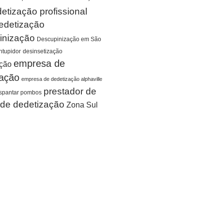
etização profissional
edetização
inização
Descupinização em São
tupidor
desinsetização
empresa de
ação
zação
empresa de dedetização alphaville
prestador de
spantar pombos
 de dedetização
Zona Sul