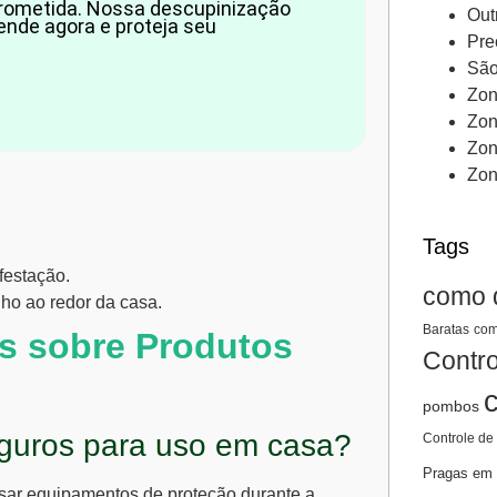
prometida. Nossa descupinização
Out
ende agora e proteja seu
Pre
São
Zon
Zon
Zon
Zon
Tags
festação.
como 
o ao redor da casa.
Baratas
com
s sobre Produtos
Contro
pombos
eguros para uso em casa?
Controle de
Pragas em 
 usar equipamentos de proteção durante a