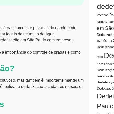
dede
De
Pombos
Dedetizador
em São
as áreas comuns e privadas do condomínio.
nar locais de acúmulo de água.
Dedetizado
edetização em São Paulo
com empresas
na Zona 
Dedetizado
e a importância do controle de pragas e como
De
Mim
horas
dedet
ção?
Dedetizaçã
baratas
de
do chuvoso, mas também é importante manter um
dedetizaç
 realizar a dedetização a cada três meses, ou
Dedetizaçã
Dedet
s
Paulo