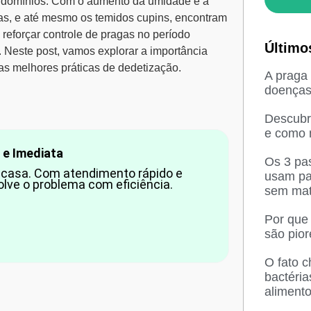
ondomínios. Com o aumento da umidade e a
as, e até mesmo os temidos cupins, encontram
reforçar controle de pragas no período
Último
 Neste post, vamos explorar a importância
as melhores práticas de dedetização.
A praga 
doenças 
Descubra
e como n
 e Imediata
Os 3 pas
casa. Com atendimento rápido e
usam pa
olve o problema com eficiência.
sem mat
Por que
são pio
O fato 
bactéri
aliment