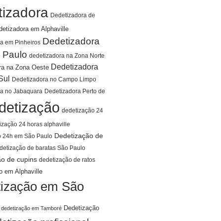
tizadora
Dedetizadora de
detizadora em Alphaville
Dedetizadora
a em Pinheiros
 Paulo
dedetizadora na Zona Norte
Dedetizadora
ra na Zona Oeste
Sul
Dedetizadora no Campo Limpo
ra no Jabaquara
Dedetizadora Perto de
detização
dedetização 24
ização 24 horas alphaville
Dedetização de
o 24h em São Paulo
detização de baratas São Paulo
ão de cupins
dedetização de ratos
o em Alphaville
ização em São
Dedetização
dedetização em Tamboré