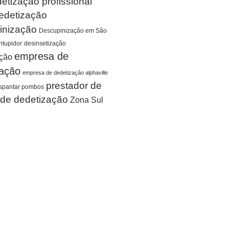
etização profissional
edetização
inização
Descupinização em São
tupidor
desinsetização
empresa de
ação
zação
empresa de dedetização alphaville
prestador de
spantar pombos
 de dedetização
Zona Sul