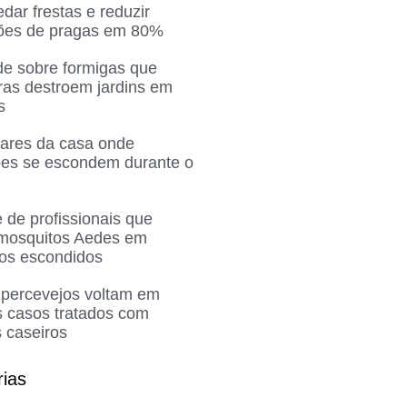
ar frestas e reduzir
ções de pragas em 80%
de sobre formigas que
ras destroem jardins em
s
gares da casa onde
ões se escondem durante o
 de profissionais que
 mosquitos Aedes em
ros escondidos
 percevejos voltam em
 casos tratados com
 caseiros
rias