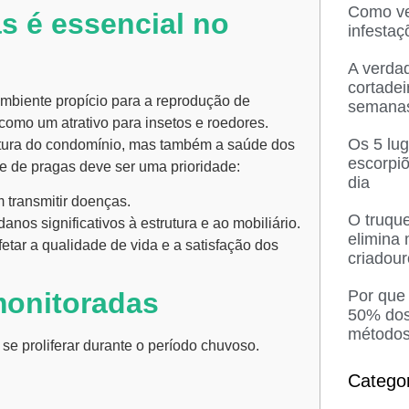
Como ved
s é essencial no
infesta
A verda
cortadei
mbiente propício para a reprodução de
semana
como um atrativo para insetos e roedores.
Os 5 lu
utura do condomínio, mas também a saúde dos
escorpi
e de pragas deve ser uma prioridade:
dia
transmitir doenças.
O truque
os significativos à estrutura e ao mobiliário.
elimina
tar a qualidade de vida e a satisfação dos
criadou
Por que
monitoradas
50% dos
métodos
se proliferar durante o período chuvoso.
Catego