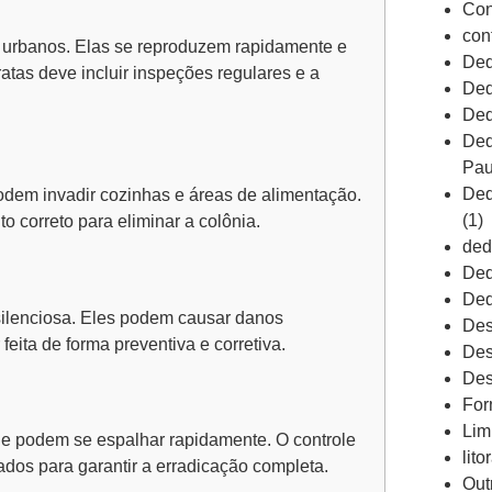
Con
con
urbanos. Elas se reproduzem rapidamente e
Ded
atas deve incluir inspeções regulares e a
Ded
Ded
Ded
Pau
Ded
odem invadir cozinhas e áreas de alimentação.
(1)
to correto para eliminar a colônia.
ded
Ded
Ded
ilenciosa. Eles podem causar danos
Des
feita de forma preventiva e corretiva.
Des
Des
For
Lim
e podem se espalhar rapidamente. O controle
lito
ados para garantir a erradicação completa.
Out