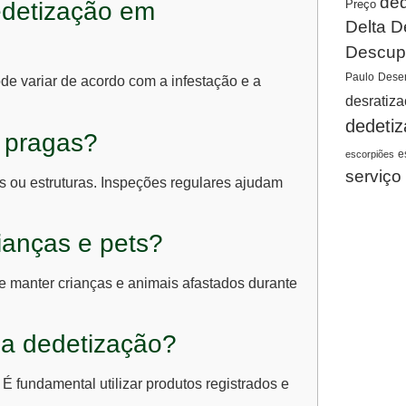
ded
Preço
dedetização em
Delta D
Descup
Paulo
Desen
de variar de acordo com a infestação e a
desratiz
dedeti
e pragas?
e
escorpiões
serviço
s ou estruturas. Inspeções regulares ajudam
ianças e pets?
 e manter crianças e animais afastados durante
 na dedetização?
É fundamental utilizar produtos registrados e