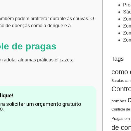
Pre
São
ambém podem proliferar durante as chuvas. O
Zon
ssão de doenças como a dengue e a
Zon
Zon
Zon
ole de pragas
Tags
m adotar algumas práticas eficazes:
como 
Baratas
com
Contro
lique!
pombos
ara solicitar um orçamento gratuito
o.
Controle de
Pragas em 
de co