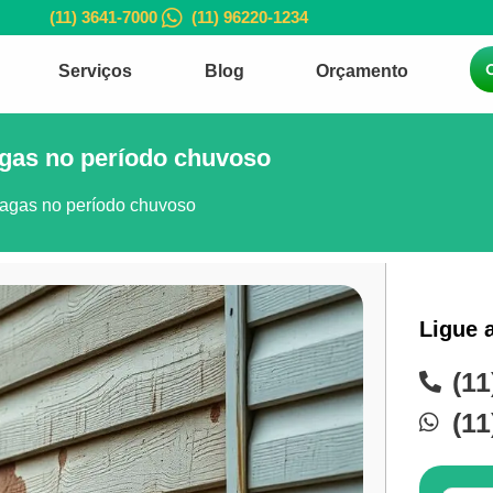
(11) 3641-7000
(11) 96220-1234
Serviços
Blog
Orçamento
agas no período chuvoso
ragas no período chuvoso
Ligue 
(11
(11